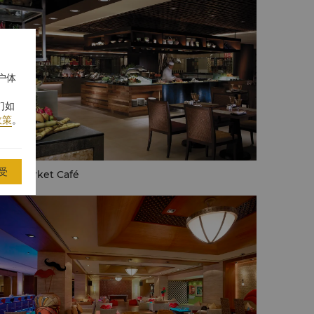
户体
们如
政策
。
受
ice Market Café