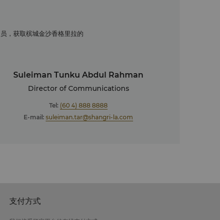
人员，获取槟城金沙香格里拉的
Suleiman Tunku Abdul Rahman
Director of Communications
Tel:
(60 4) 888 8888
E-mail:
suleiman.tar@shangri-la.com
支付方式