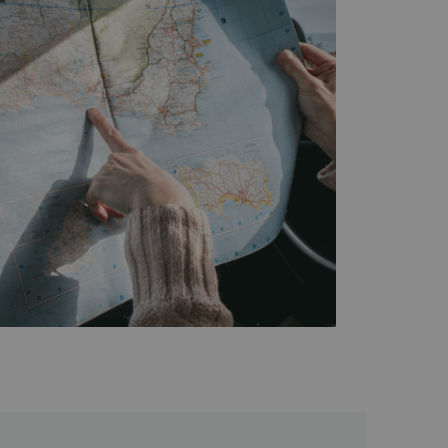
标准奖 － 获奖时间 2022 年 1 月 金沙香格
度东盟会展场地标准奖（国家级别）– 获奖时间 2022
发的绿色
必维国际检验集团
tion (M) Sdn Bhd.) 颁发的“Clean & Safe
2021 年 12 月 2020 金沙香格里拉在
游客评论奖中获得 8.2/10 的评分 – 2020 年 2 月
 年游客
金沙香格里拉荣获香格里拉酒店与度
Yammer 帖文最活跃奖”– 2019 年 5 月 金沙
西亚最佳蜜月酒店 20 强 – 2019 年 7 月 金沙香
ys With Kids 读者之选奖十佳家庭度假酒店 – 获奖时
iman.tar@shangri-la.com
电话：(604) 888