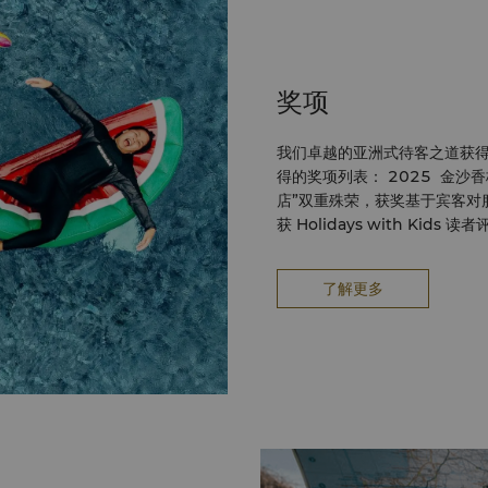
奖项
我们卓越的亚洲式待客之道获得
得的奖项列表： 2025 金沙香格里拉大酒店荣获“明日之星”和“Trip.Best 高级酒
店”双重殊荣，获奖基于宾客对
获 Holidays with Ki
拉大酒店荣获旅游、艺术及文化部颁发
金沙香格里拉荣获东盟旅游业标准
了解更多
获奖时间 2024 年 1 月 金沙香格里拉荣获东盟旅游标准颁发的 2024－2026 年
度东盟会展场地标准奖（国家级别） – 获奖
《漫旅 Travel + Leisure》
年马来西亚最佳家庭度假酒店 – 获
年 Holidays With Kid
金沙香格里拉获得马来西亚旅游艺
月 2023 金沙香格里拉入选 2022 年 Holidays With Kids 读者选择奖十佳家庭
度假酒店 – 获奖时间 2023 年 5 月 2022 金沙香格里拉荣获东盟