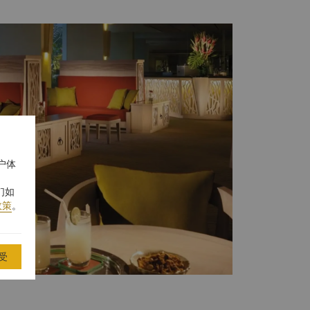
户体
们如
政策
。
受