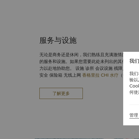
服务与设施
无论是商务还是休闲，我们熟练且充满激情的团队
我们
的服务和设施。如果您需要此处未列出的其他服务
力以赴地协助您。 设施 诊所 会议设施 残障人士设施 主泳池和儿童泳池 停车设施
我们
安全 保险箱 无线上网
香格里拉 CHI 水疗
（位于槟城沙洋
验以
和退房服务 旅行与 交通 机场交通 城市班车 服务（座位有限） 出租车和豪华轿车
Co
服务 101 路：Teluk Bahang 至 Weld Quay 的 槟城快捷通巴士以及 102 路：
何使
了解更多
Teluk Bahang 至机场的槟城快捷通巴士就在我们的度假酒店
客房服务 Garden Café 餐厅 Sigi's 海滩酒
管理 