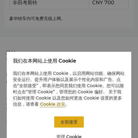
丰田考斯特
CNY 700
豪华轿车内可免费无线上网。
地址
中国浙江省宁波市 豫源街88号 邮政编码 315040
我们在本网站上使用 Cookie
我们在本网站上使用 Cookie，以启用网站功能、确保网站
电话
安全运行、提升用户体验以及展示个性化内容和广告。点
(86 574) 8799 8888
击“全部接受”，即表示您同意我们使用 Cookie。您可以随
时点击“管理 Cookie”，管理您的 Cookie 偏好。 关于我
入住 / 退房
们如何使用 Cookie 以及您如何更改 Cookie 设置的更多
信息，请查看
Cookie 政策
。
希望您入住愉快
请留意入住/退房时间:
入住：下午2时
全部接受
退房：中午12时
管理 Cookie