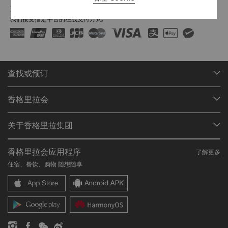
支付方式
我们接受指定平台的在线支付方式:
查找或预订
我们的目的地
香格里拉会
查找预订
会员计划概述
会议与宴会
关于香格里拉集团
加入香格里拉会
餐厅与酒吧
关于我们
我的账户
投资咨询
香格里拉会应用程序
了解更多
我们的酒店品牌
常见问题
职业发展
住宿、餐饮、购物 随想随享
香格里拉中心
联络我们
企业社会责任
香格里拉公寓
新闻稿
联系方式