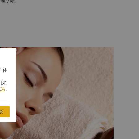
疗理疗房。
户体
们如
政策
。
受