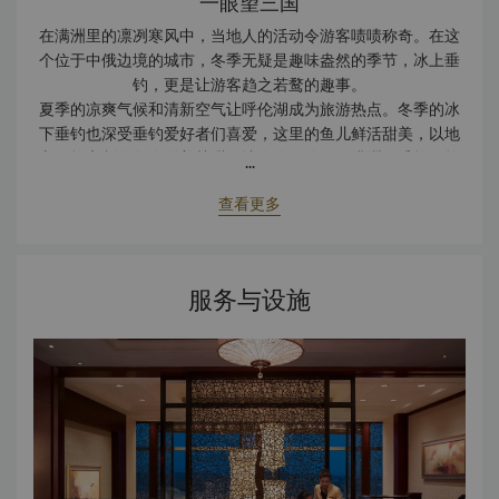
一眼望三国
在满洲里的凛冽寒风中，当地人的活动令游客啧啧称奇。在这
个位于中俄边境的城市，冬季无疑是趣味盎然的季节，冰上垂
钓，更是让游客趋之若鹜的趣事。
夏季的凉爽气候和清新空气让呼伦湖成为旅游热点。冬季的冰
下垂钓也深受垂钓爱好者们喜爱，这里的鱼儿鲜活甜美，以地
方风格烹制的鱼肉鲜美甘甜，让人赞不绝口。满洲里香格里拉
...
外观闪亮如新，屹立于城市的旧建筑群之间。房间品位高雅，
查看更多
可远眺古朴迷人的华厦。满洲里是中国、内蒙古和俄罗斯文化
交融之地。在这里，才可欣赏到色彩鲜艳和美轮美奂的设计，
聆听富有异域风情的口音，感受呼伦贝尔草原的辽阔胸怀。满
洲里总让人感觉时间太少，乐事太多。在满洲里香格里拉稍作
服务与设施
休息后，明日便能精力充沛地继续探索冒险！