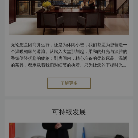
无论您是因商务远行，还是为休闲小憩，我们都愿为您营造一
个温暖如家的港湾。从踏入大堂那刻起，柔和的灯光与淡雅的
香氛便轻抚您的疲惫；到房间内，精心准备的柔软床品、温润
的茶具，都承载着我们对细节的执着。只为让您的下榻时光充
满安心与惬意。 如果您需要的服务尚未陈列于此，请联系我
们，我们将竭诚为您提供更好的入住体验。 设施公共区无线上
了解更多
网 商务中心无障碍设施无烟客房室内停车场保险箱会议设施待
客休息室服务套房管家服务免费擦鞋服务邮政/包裹速递服务快
捷入住及退房服务洗衣服务儿童护婴及托儿服务旅行及交通机
场礼宾服务租车服务市内穿梭专车接载服务商铺外币兑换柜台
可持续发展
购物商场饮食24小时客房送餐服务3间餐厅美食店大堂酒廊商
务中心满洲里香格里拉商务中心位于酒店一楼，提供商务和秘
书服务。 商务中心的设施包括：设施 免费宽带上网会议室/董
事会议室服务 包裹速递服务传真服务复印服务打印服务扫描服