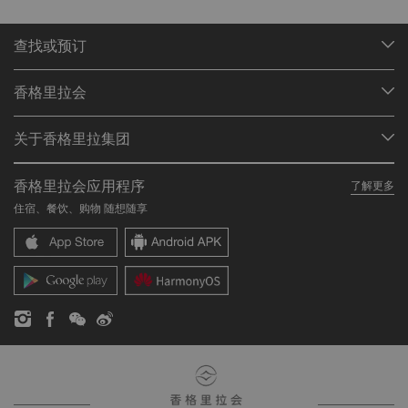
查找或预订
我们的目的地
香格里拉会
查找预订
会员计划概述
会议与宴会
关于香格里拉集团
加入香格里拉会
餐厅与酒吧
关于我们
我的账户
投资咨询
香格里拉会应用程序
了解更多
我们的酒店品牌
常见问题
职业发展
住宿、餐饮、购物 随想随享
香格里拉中心
联络我们
企业社会责任
香格里拉公寓
新闻稿
联系方式