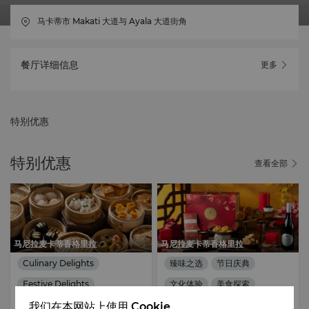
马卡蒂市 Makati 大道与 Ayala 大道街角
餐厅详细信息
更多
特别优惠
特别优惠
查看全部
马尼拉麦卡蒂香格里拉
马尼拉麦卡蒂香格里拉
Culinary Delights
臻味之选
节日庆典
Festive Delights
文化体验
美食探索
2026年07月10日
- 2026年09月
Cultural Immersion
我们在本网站上使用 Cookie