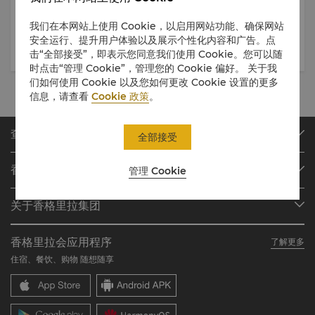
25日
Gourmet Discovery
Dim Sum at Shang Palace
The Ties that Bind
我们在本网站上使用 Cookie，以启用网站功能、确保网站
安全运行、提升用户体验以及展示个性化内容和广告。点
击“全部接受”，即表示您同意我们使用 Cookie。您可以随
时点击“管理 Cookie”，管理您的 Cookie 偏好。 关于我
们如何使用 Cookie 以及您如何更改 Cookie 设置的更多
信息，请查看
Cookie 政策
。
查找或预订
全部接受
我们的目的地
香格里拉会
管理 Cookie
查找预订
会员计划概述
会议与宴会
关于香格里拉集团
加入香格里拉会
餐厅与酒吧
关于我们
我的账户
投资咨询
香格里拉会应用程序
了解更多
我们的酒店品牌
常见问题
职业发展
住宿、餐饮、购物 随想随享
香格里拉中心
联络我们
企业社会责任
香格里拉公寓
新闻稿
联系方式