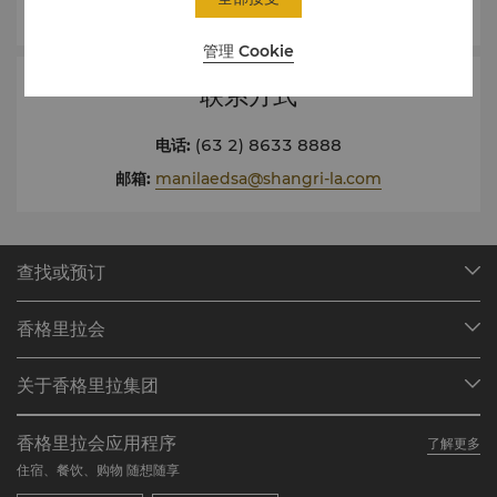
管理 Cookie
联系方式
电话
:
(63 2) 8633 8888
邮箱
:
manilaedsa@shangri-la.com
查找或预订
我们的目的地
香格里拉会
查找预订
会员计划概述
会议与宴会
关于香格里拉集团
加入香格里拉会
餐厅与酒吧
关于我们
我的账户
投资咨询
香格里拉会应用程序
了解更多
我们的酒店品牌
常见问题
职业发展
住宿、餐饮、购物 随想随享
香格里拉中心
联络我们
企业社会责任