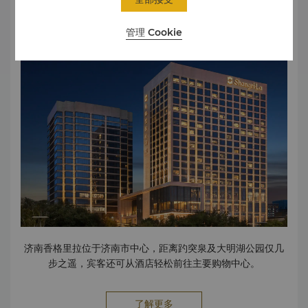
口碑榜 11.2023年度美团人气酒店自助餐厅-美团酒店
地图与交通
12.2023年度臻选城市地标酒店-年度酒店大赏 13.2023年度
管理 Cookie
优选地标酒店-酒店风尚夜 欲了解更多详情或其他媒体垂询，请
联络酒店市场传媒总监： 白佩佩
Rita.Bai@shangri-la.com
Tel: (86 531) 5557 5999
济南香格里拉位于济南市中心，距离趵突泉及大明湖公园仅几
步之遥，宾客还可从酒店轻松前往主要购物中心。
了解更多