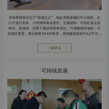
济南香格里拉位于“泉城之心”，地处济南老城区中心地段，步
行可至趵突泉、大明湖等著名景区。交通便利，可轻松直达高
铁站、机场等。宾客下榻济南香格里拉，可俯瞰城市地标，尽
览城市美景。酒店拥有364间客房，房间建筑面积约42平方米
起，置身于4层的豪华阁贵宾廊内，可鸟瞰醉人的城市美景。咖
啡泉·全日制餐厅位于酒店二层，汇集环球缤纷美食。大堂酒廊
了解更多
供应精致的下午茶、中外名茶、各式酒水饮料及甜品小吃。济
南香格里拉的会议场地占据两个楼层，此外，还有多个大小不
同的多功能厅配备齐全的影音设备。健体中心位于五层，先进
的健身设备和设施，一应俱全的健身休闲设施，包括健身房，
可持续发展
宽敞的游泳池等，带来全新的健身体验。 如果您需要的服务尚
未陈列于此，请联系我们，我们将竭诚为您提供更好的入住体
验。 设施 会议设施 无障碍设施 商务中心 无烟客房 服务 24
小时客房服务 快速办理登记入住及退房 外币兑换柜台 洗衣与
熨衣服务 停车场 邮寄 / 快递服务 保险箱 擦鞋服务 公共区域无
线上网 旅行与交通 租车服务 出租车与豪华轿车服务 商铺 美
容美发 各类餐饮 面包店 购物商场