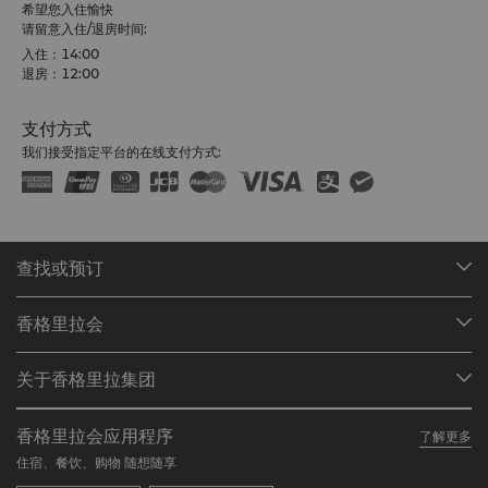
希望您入住愉快
请留意入住/退房时间:
入住：14:00
退房：12:00
支付方式
我们接受指定平台的在线支付方式:
查找或预订
我们的目的地
香格里拉会
查找预订
会员计划概述
会议与宴会
关于香格里拉集团
加入香格里拉会
餐厅与酒吧
关于我们
我的账户
投资咨询
香格里拉会应用程序
了解更多
我们的酒店品牌
常见问题
职业发展
住宿、餐饮、购物 随想随享
香格里拉中心
联络我们
企业社会责任