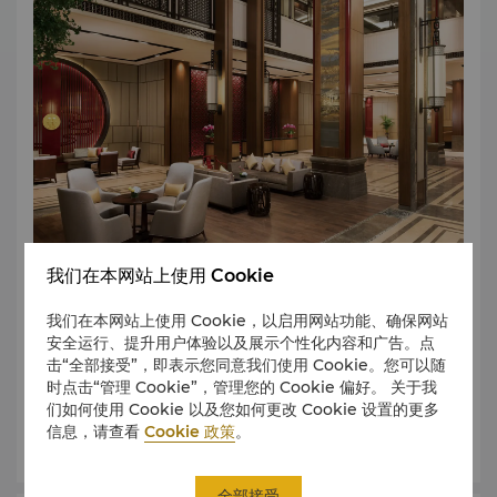
我们在本网站上使用 Cookie
多年来，香格里拉凭借其殷勤待客之道而闻名遐迩。 酒店近期
我们在本网站上使用 Cookie，以启用网站功能、确保网站
获得的荣誉奖项包括： 1.2025年度上半年酒店小红书最具影
安全运行、提升用户体验以及展示个性化内容和广告。点
响力奖-CHA中国酒店大奖 2.2024年度绿色低碳智慧酒店-山
击“全部接受”，即表示您同意我们使用 Cookie。您可以随
东省旅游饭店协会 3.2024年度美景体验餐厅-携程口碑榜
时点击“管理 Cookie”，管理您的 Cookie 偏好。 关于我
4.2024年度美团人气酒店自助餐厅-美团酒店 5.2024年度地
们如何使用 Cookie 以及您如何更改 Cookie 设置的更多
标酒店最佳影响力奖-直客通 6.2024年度臻选家庭旅行酒店-
信息，请查看
Cookie 政策
。
了解更多
都会 7.2024年度挚选City度假酒店-意游星榜之选 8.2024年
度济南旅游发展突出贡献单位-济南市文化和旅游局 9.2023年
度卓越服务酒店-美团酒店 10.2023年度济南豪华酒店榜-携程
全部接受