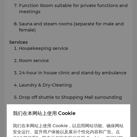
Function Room suitable for private functions and
meetings
Sauna and steam rooms (separate for male and
female)
Services
Housekeeping service
Room service
24-hour in house clinic and stand-by ambulance
Laundry & Dry-Cleaning
Drop off shuttle to Shopping Mall surrounding
Travel &Transportation
我们在本网站上使用 Cookie
Taxi and Limousine Service
我们在本网站上使用 Cookie，以启用网站功能、确保网站
Food & Beverage
安全运行、提升用户体验以及展示个性化内容和广告。点
Veranda Lounge