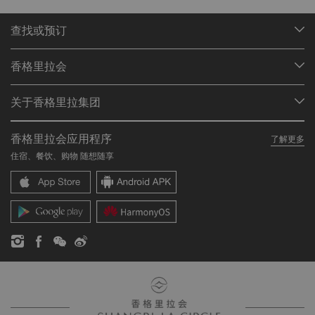
查找或预订
我们的目的地
香格里拉会
查找预订
会员计划概述
会议与宴会
关于香格里拉集团
加入香格里拉会
餐厅与酒吧
关于我们
我的账户
投资咨询
香格里拉会应用程序
了解更多
我们的酒店品牌
常见问题
职业发展
住宿、餐饮、购物 随想随享
香格里拉中心
联络我们
企业社会责任
香格里拉公寓
新闻稿
联系方式