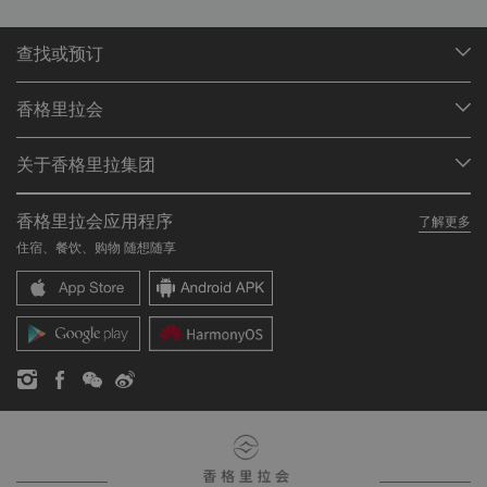
查找或预订
我们的目的地
香格里拉会
查找预订
会员计划概述
会议与宴会
关于香格里拉集团
加入香格里拉会
餐厅与酒吧
关于我们
我的账户
投资咨询
香格里拉会应用程序
了解更多
我们的酒店品牌
常见问题
职业发展
住宿、餐饮、购物 随想随享
香格里拉中心
联络我们
企业社会责任
香格里拉公寓
新闻稿
联系方式