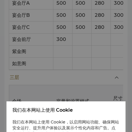
宴会厅A
500
500
280
300
宴会厅B
500
500
280
300
宴会厅C
500
500
280
300
宴会前厅
300
紫金阁
如意阁
三层
尺寸
会场
容量和设置样式
（米）
我们在本网站上使用 Cookie
我们在本网站上使用 Cookie，以启用网站功能、确保网站
宴
课
接待
剧院
安全运行、提升用户体验以及展示个性化内容和广告。点
会
堂