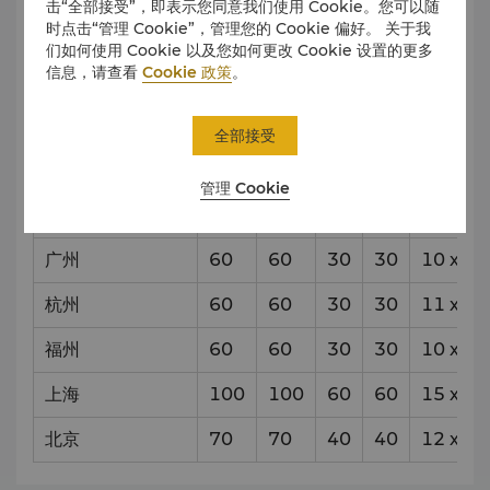
击“全部接受”，即表示您同意我们使用 Cookie。您可以随
时点击“管理 Cookie”，管理您的 Cookie 偏好。 关于我
成都
60
60
30
30
10
x
8
们如何使用 Cookie 以及您如何更改 Cookie 设置的更多
信息，请查看
Cookie 政策
。
西安
60
60
30
30
10
x
8
长春
30
30
20
24
10
x
6
全部接受
武汉
60
60
30
30
10
x
8
管理 Cookie
哈尔滨
30
30
20
24
10
x
6
广州
60
60
30
30
10
x
7
杭州
60
60
30
30
11
x
7
福州
60
60
30
30
10
x
7
上海
100
100
60
60
15
x
10
北京
70
70
40
40
12
x
8