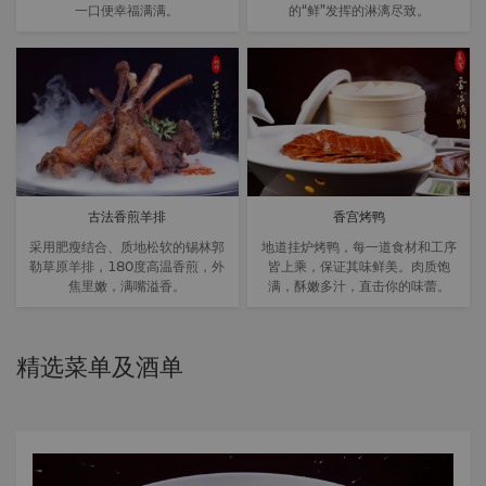
一口便幸福满满。
的“鲜”发挥的淋漓尽致。
古法香煎羊排
香宫烤鸭
采用肥瘦结合、质地松软的锡林郭
地道挂炉烤鸭，每一道食材和工序
勒草原羊排，180度高温香煎，外
皆上乘，保证其味鲜美。肉质饱
焦里嫩，满嘴溢香。
满，酥嫩多汁，直击你的味蕾。
精选菜单及酒单