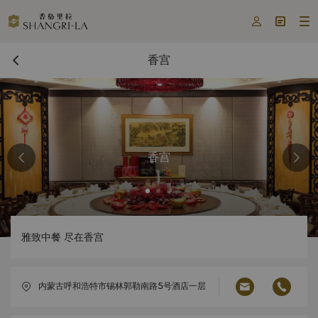



香宫
香宫
雅致中餐 尽在香宫
内蒙古呼和浩特市锡林郭勒南路5号酒店一层