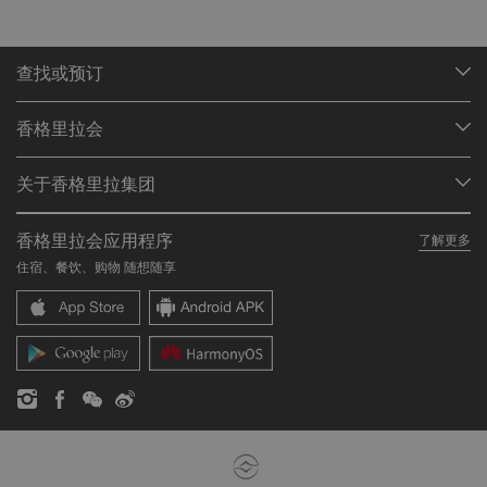
查找或预订
我们的目的地
香格里拉会
查找预订
会员计划概述
会议与宴会
关于香格里拉集团
加入香格里拉会
餐厅与酒吧
关于我们
我的账户
投资咨询
香格里拉会应用程序
了解更多
我们的酒店品牌
常见问题
职业发展
住宿、餐饮、购物 随想随享
香格里拉中心
联络我们
企业社会责任
香格里拉公寓
新闻稿
联系方式