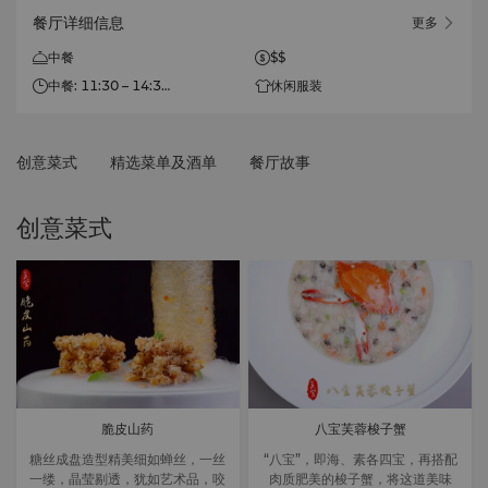
餐厅详细信息
更多
中餐
$$
中餐: 11:30 – 14:30
休闲服装
晚餐: 17:30 – 21:30
创意菜式
精选菜单及酒单
餐厅故事
创意菜式
脆皮山药
八宝芙蓉梭子蟹
糖丝成盘造型精美细如蝉丝，一丝
“八宝”，即海、素各四宝，再搭配
一缕，晶莹剔透，犹如艺术品，咬
肉质肥美的梭子蟹，将这道美味