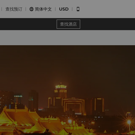
查找预订
简体中文
USD


查找酒店