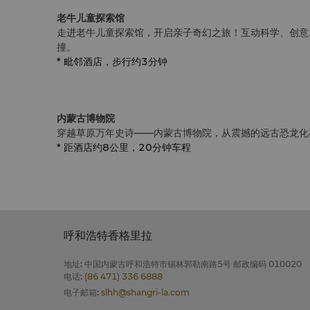
老牛儿童探索馆
走进老牛儿童探索馆，开启亲子奇幻之旅！互动科学、创意
撞。
* 毗邻
酒店，步行约3分钟
内蒙古博物院
穿越草原万年史诗——内蒙古博物院，从震撼的远古恐龙化
*
距酒店约8公里，20分钟车程
呼和浩特香格里拉
地址
:
中国内蒙古呼和浩特市锡林郭勒南路5号 邮政编码 010020
电话
:
(86 471) 336 6888
电子邮箱
:
slhh@shangri-la.com