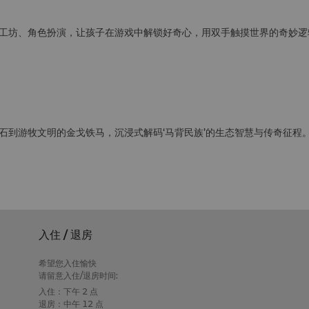
工坊、角色扮演，让孩子在游戏中解锁好奇心，用双手触摸世界的奇妙逻
石到游牧文明的金戈铁马，沉浸式解码‘马背民族’的生态智慧与传奇征程
入住 / 退房
希望您入住愉快
请留意入住/退房时间:
入住：下午 2 点
退房：中午 12 点