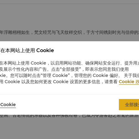
年浮雕栩栩如生，梵文经咒与飞天纹样交织，于方寸间镌刻时光与信仰的
在本网站上使用 Cookie
在本网站上使用 Cookie，以启用网站功能、确保网站安全运行、提升用
及展示个性化内容和广告。点击“全部接受”，即表示您同意我们使用
okie。您可以随时点击“管理 Cookie”，管理您的 Cookie 偏好。 关于我
用 Cookie 以及您如何更改 Cookie 设置的更多信息，请查看
Cookie 
鲁派/黄教寺庙，也是整个呼和浩特最古老的建筑。寺庙供奉一尊举世罕见
内收藏有大量重要的宗教文物。
Cookie
全部接
壁画、古老传统的乐器以及各种佛教经卷，已成为令游客趋之若鹜的旅游