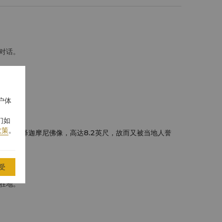
对话。
户体
们如
政策
。
的纯银释迦摩尼佛像，高达8.2英尺，故而又被当地人誉
受
胜地。