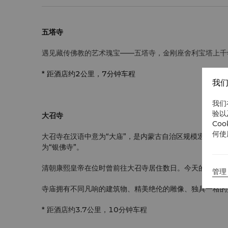
五塔寺
遇见藏传佛教的艺术瑰宝——五塔寺，金刚座舍利宝塔上千
*
距酒店约2公里，7分钟车程
我们
我们
验以
大召寺
Co
何使
大召寺在汉语中意为“大庙”，是内蒙古自治区规模宏大的格
为“银佛寺”。
清朝康熙皇帝在位时曾前往大召寺居住数日。今天的大召寺
管理 
寺庙拥有不同凡响的建筑物、精美绝伦的雕像、独具一格的
* 距酒店约3.7公里，10分钟车程