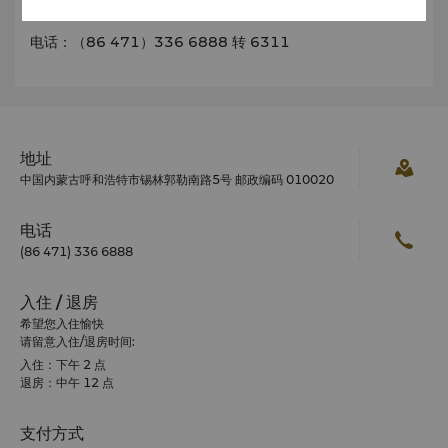
vikki.wei@shangri-la.com
电话：（86 471）336 6888 转 6311
地址
中国内蒙古呼和浩特市锡林郭勒南路5号 邮政编码 010020
电话
(86 471) 336 6888
入住 / 退房
希望您入住愉快
请留意入住/退房时间:
入住：下午 2 点
退房：中午 12 点
支付方式