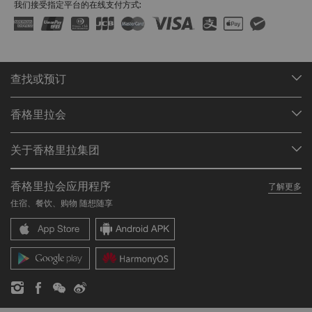
我们接受指定平台的在线支付方式:
查找或预订
我们的目的地
香格里拉会
查找预订
会员计划概述
会议与宴会
关于香格里拉集团
加入香格里拉会
餐厅与酒吧
关于我们
我的账户
投资咨询
香格里拉会应用程序
了解更多
我们的酒店品牌
常见问题
职业发展
住宿、餐饮、购物 随想随享
香格里拉中心
联络我们
企业社会责任
香格里拉公寓
新闻稿
联系方式