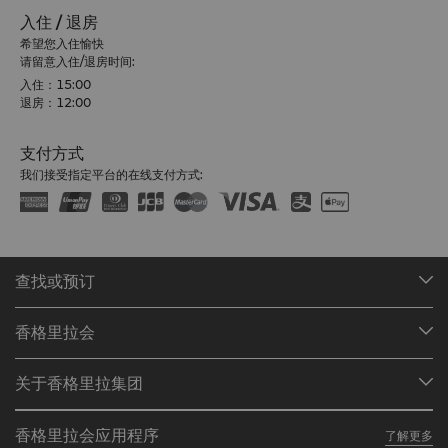
入住 / 退房
希望您入住愉快
请留意入住/退房时间:
入住：15:00
退房：12:00
支付方式
我们接受指定平台的在线支付方式:
查找或预订
我们的目的地
香格里拉会
查找预订
会员计划概述
会议与宴会
关于香格里拉集团
加入香格里拉会
餐厅与酒吧
关于我们
我的账户
投资咨询
香格里拉会应用程序
了解更多
我们的酒店品牌
常见问题
职业发展