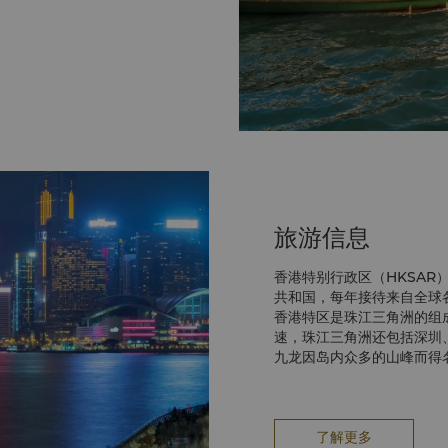
乘坐地铁至太子站即可抵达。
地铁方便抵达。这个美妙绝伦
游戏、表演及景点，香港迪士
给游人耳目一新的缤纷姿彩。
旅游信息
香港特别行政区（HKSAR
共和国，每年接待来自全球
香港特区是珠江三角洲的组
速，珠江三角洲还包括深圳
九龙因岛内众多的山峰而得
及中国大陆边境。
了解更多