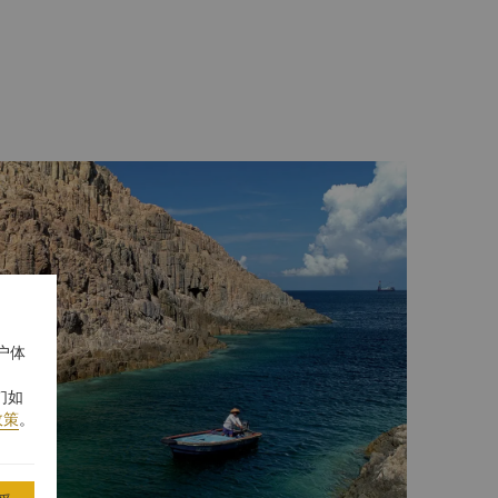
户体
们如
政策
。