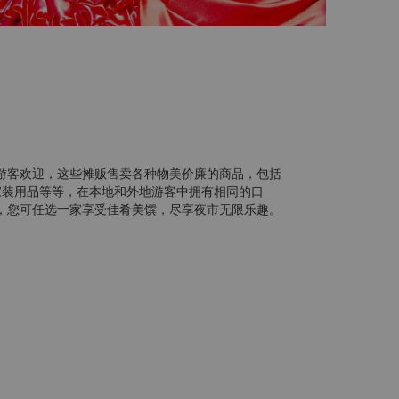
游客欢迎，这些摊贩售卖各种物美价廉的商品，包括
家装用品等等，在本地和外地游客中拥有相同的口
，您可任选一家享受佳肴美馔，尽享夜市无限乐趣。
地，拥有全香港最领先和著名的购物中心，例如时代
锣湾其它必访之地包括皇室堡、恒隆中心、世贸中
场等等。
令您心驰神往的玉石。香港拥有400多个玉石贩卖
大玉石交易中心。您可在此处购买玉石纪念品和小饰
朋好友。
廉价时装的热点，其中尤以牛仔裤及服装饰物最为优