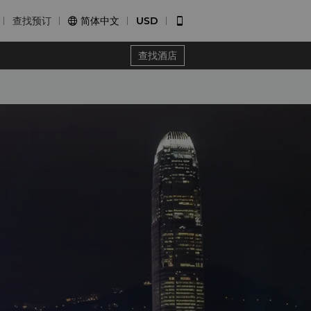
查找预订
简体中文
USD


查找酒店