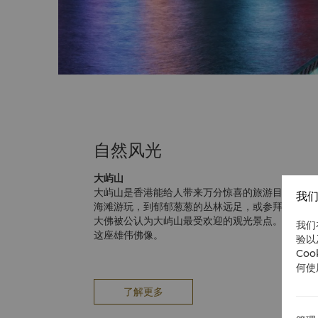
自然风光
大屿山
大屿山是香港能给人带来万分惊喜的旅游目的地，
我们
海滩游玩，到郁郁葱葱的丛林远足，或参拜世界最
大佛被公认为大屿山最受欢迎的观光景点。游客可踏
我们
这座雄伟佛像。
验以
太平山顶
Co
太平山顶高1,038英尺（322米），是港岛的高
何使
厦、现代商厦住宅鳞次栉比，与优美的海港及九龙
平山顶都是欣赏美景的好地方。登上太平山顶的理
了解更多
缆车线沿陡峭山坡直攀1,223英尺（373米）高的