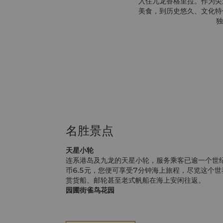
入住九龙香格里拉。作为尖
美食，到历史悠久、文化特
独
名胜景点
天星小轮
连系港岛及九龙的天星小轮，服务乘客已逾一个世纪
币6.5元，您便可享受7分钟海上旅程，尽览这个
赏货船、邮轮甚至老式帆船在海上安闲往返。
园圃街雀鸟花园
雀鸟花园拥有70余个鸟类销售店面，旅客到此游
鸟花园的庭院和月亮形大门，实乃声、色俱全的享
宠物。其他养鸟的搭配物件，如精致的柚木鸟笼、