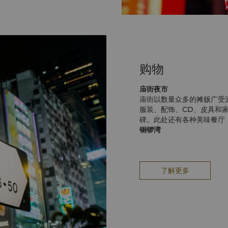
购物
庙街夜市
庙街以数量众多的摊贩广受
服装、配饰、CD、皮具和
碑。此处还有各种美味餐厅
铜锣湾
铜锣湾是全港理想购物目的
广场、利园和崇光百货。铜
心、铜锣湾广场和金百利商
玉器市场
了解更多
到玉器市场一游，定能找到
点，可谓名副其实的世界最
品，当作礼物带回家送给亲
女人街
女人街位于通菜街，是选购