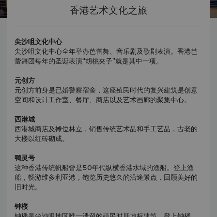
香港艺术文化之旅
尖沙咀文化中心
尖沙咀文化中心全年举办芭蕾舞、音乐剧及歌剧表演。香港芭
蕾舞团每年的圣诞表演“胡桃夹子”就是其中一项。
元创方
元创方前身是已婚警察宿舍，这座殖民时代的复兴建筑是创意
空间和设计工作室、餐厅、商店以及艺术画廊的聚集中心。
西港城
西港城商店及摊位林立，销售传统艺术品和手工艺品，古老的
大楼以红砖砌成。
鸭灵号
这种香港传统帆船曾是50年代纵横香港水域的渔船。登上渔
船，畅游维多利亚港，饱览历史悠久的沿途景点，回顾美好的
旧时光。
钟楼
钟楼是尖沙咀地区唯一遗留的殖民时期地标建筑，登上钟楼，