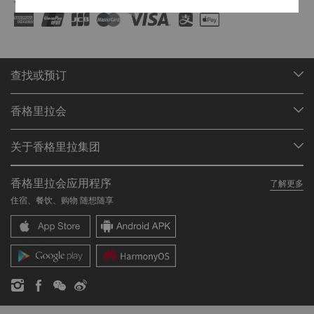
我们接受指定平台的在线支付方式:
查找或预订
我们的目的地
香格里拉会
查找预订
会员计划概述
会议与宴会
关于香格里拉集团
加入香格里拉会
餐厅与酒吧
关于我们
我的账户
投资咨询
香格里拉会应用程序
了解更多
我们的酒店品牌
常见问题
职业发展
住宿、餐饮、购物 随想随享
香格里拉中心
联络我们
企业社会责任
香格里拉公寓
新闻稿
联系方式