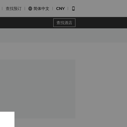
查找预订
简体中文
CNY


查找酒店