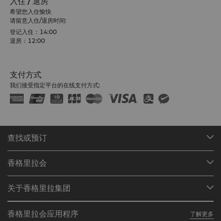
入住 / 退房
希望您入住愉快
请留意入住/退房时间:
登记入住：14:00
退房：12:00
支付方式
我们接受指定平台的在线支付方式:
查找或预订
我们的目的地
香格里拉会
查找预订
会员计划概述
会议与宴会
关于香格里拉集团
加入香格里拉会
餐厅与酒吧
关于我们
我的账户
投资咨询
香格里拉会应用程序
了解更多
我们的酒店品牌
常见问题
职业发展