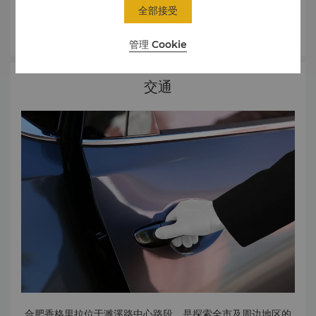
紫蓬山国家森林公园及省级风景名胜区位于合肥西南部的肥西
全部接受
县，著名景点有西麓寺的五百罗汉塑像及茂密的森林瑞鸟栖
了解更多
集。
管理 Cookie
三河古镇
三河位于肥西县的合肥 - 九华山 - 黄山黄金旅游线路。“八大古
代文物”包括河流与桥梁、环水村庄、街道、房屋、茶馆、寺庙
交通
和战场，见证了合肥的2500年历史。
黄山风景区
该联合国教科文组织世界遗产一直都是几百年来中国艺术家和
作家的灵感源泉，也是中国主要旅游目的地之一。黄山山脉因
其迷人的落日景观和奇山异石的花岗岩山峰而闻名，其山脉莲
花山的高度可达1864米。
九华山
九华山位于安徽省青阳县，海拔1342米，是中国佛教四大名
山，因其丰富的自然景观和古老的寺庙而闻名。
合肥香格里拉位于濉溪路中心路段，是探索全市及周边地区的