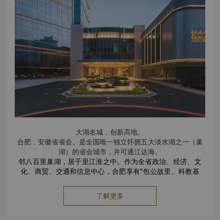
大湖名城，创新高地。
合肥，安徽省省会。是全国唯一独立怀拥
五大淡水湖
之一（巢
湖）的省会城市，并可通江达海。
邻八百里巢湖，居千里江淮之中。作为全省政治、经济、文
化、商贸、交通和信息中心，合肥享有“包公故里、科教基
地、滨湖新城”之美誉，因东、南淝河在此交汇，故
曰“合肥”；因明清时为庐州府治所在，故别称“庐州”。
了解更多