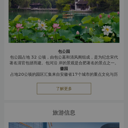
包公园
包公园占地 32 公顷，由包公墓和清风阁组成，是为纪念宋代
著名清官包拯而建。包河沿 岸的景观是合肥著名的景点之一。
徽园
占地20公顷的园区汇集来自安徽省17个城市的重点文化与历
史景观。
明教寺
了解更多
唐代佛教寺院拥有1500多年历史，国家保护寺庙内有30多尊
佛像。
李鸿章故居
李鸿章，1823 年出生于合肥，中国首位倡导开放政策的权
旅游信息
贵，是清代负责国内及外交事务的官员。李鸿昌故居位于淮河
路，为典型的晚清风格。