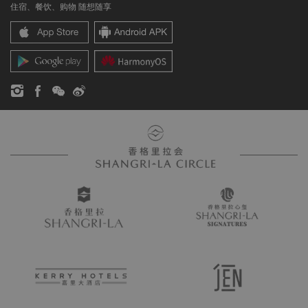
住宿、餐饮、购物 随想随享
香格里拉中心
联络我们
企业社会责任
香格里拉公寓
新闻稿
联系方式