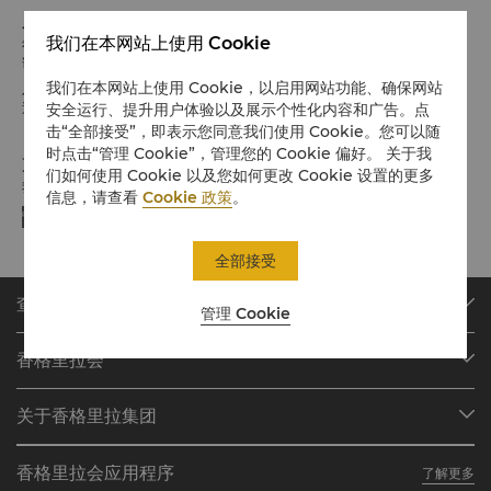
入住 / 退房
我们在本网站上使用 Cookie
希望您入住愉快
请留意入住/退房时间:
我们在本网站上使用 Cookie，以启用网站功能、确保网站
入住：下午 2 点
退房：中午 12 点
安全运行、提升用户体验以及展示个性化内容和广告。点
击“全部接受”，即表示您同意我们使用 Cookie。您可以随
时点击“管理 Cookie”，管理您的 Cookie 偏好。 关于我
支付方式
们如何使用 Cookie 以及您如何更改 Cookie 设置的更多
我们接受指定平台的在线支付方式:
信息，请查看
Cookie 政策
。
全部接受
查找或预订
管理 Cookie
我们的目的地
香格里拉会
查找预订
会员计划概述
会议与宴会
关于香格里拉集团
加入香格里拉会
餐厅与酒吧
关于我们
我的账户
投资咨询
香格里拉会应用程序
了解更多
我们的酒店品牌
常见问题
职业发展