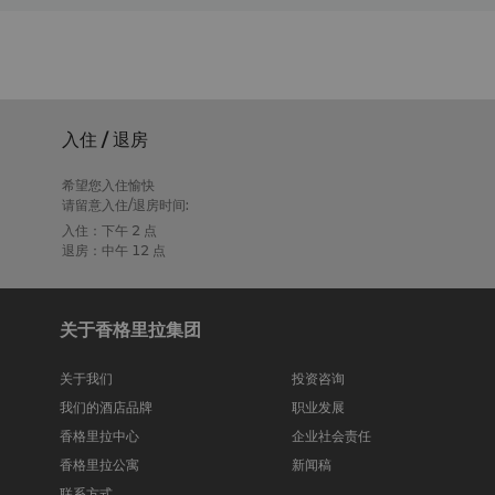
入住 / 退房
希望您入住愉快
请留意入住/退房时间:
入住：下午 2 点
退房：中午 12 点
关于香格里拉集团
关于我们
投资咨询
我们的酒店品牌
职业发展
香格里拉中心
企业社会责任
香格里拉公寓
新闻稿
联系方式