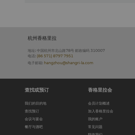
杭州香格里拉
地址
:
中国杭州市北山路78号 邮政编码 310007
电话
:
(86 571) 8797 7951
电子邮箱
:
hangzhou@shangri-la.com
查找或预订
香格里拉会
我们的目的地
会员计划概述
查找预订
加入香格里拉会
会议与宴会
我的账户
餐厅与酒吧
常见问题
联络我们