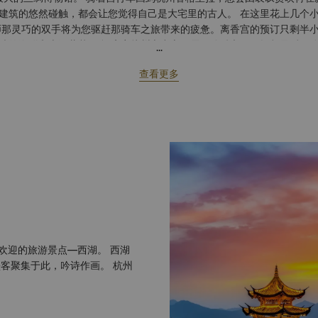
建筑的悠然碰触，都会让您觉得自己是大宅里的古人。 在这里花上几个
师那灵巧的双手将为您驱赶那骑车之旅带来的疲惫。离香宫的预订只剩半
味的海鲜和上汤蔬菜。 酒店离杭州市中心只需五分钟车程。抓紧最后一
...
种植基地，尤以优质茶叶著称。 几百年前，马可•波罗曾这样形容杭州：
查看更多
” 魅力迷人的环境和热情的款待，杭州香格里拉大酒店似乎在马可•波罗
迎的旅游景点—西湖。 西湖
客聚集于此，吟诗作画。 杭州