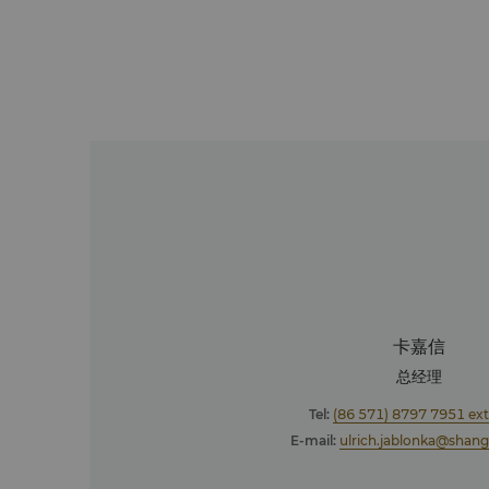
卡嘉信
总经理
Tel:
(86 571) 8797 7951 ext
E-mail:
ulrich.jablonka@shang