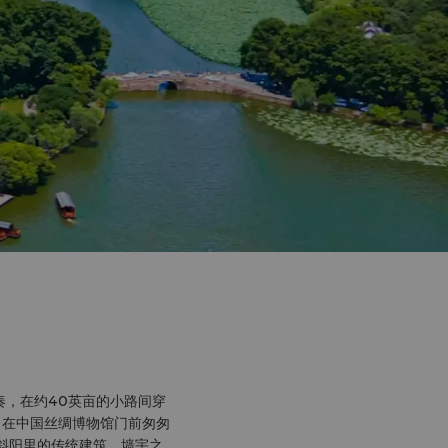
奏，在约40英亩的小路间穿
 在中国丝绸博物馆门前匆匆
斜阳里的传统建筑。墙宇之