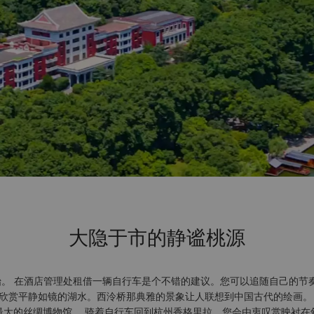
大隐于市的静谧桃源
。 在酒店管理处租借一辆自行车是个不错的建议。您可以追随自己的节
欣赏平静如镜的湖水。西泠桥那典雅的景象让人联想到中国古代的绘画。
最大的丝绸博物馆。 骑着自行车回到杭州香格里拉，您会由衷叹赏映衬在