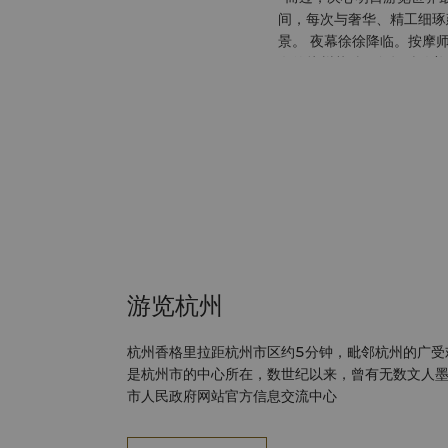
间，每次与奢华、精工细琢
景。 夜幕徐徐降临。按摩
名的杭州菜肴，包括精致美
备受您的青睐，来自龙井茶
丽和最高尚的地方。
游览杭州
杭州香格里拉距杭州市区约5分钟，毗邻杭州的广受欢
是杭州市的中心所在，数世纪以来，曾有无数文人墨
市人民政府网站官方信息交流中心