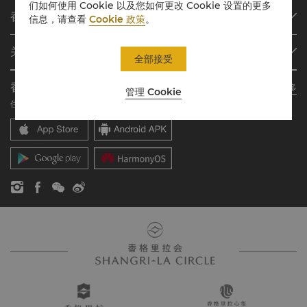
们如何使用 Cookie 以及您如何更改 Cookie 设置的更多
我们的目的地
香格里拉会
信息，请查看
Cookie 政策
。
查找预订
会员计划概述
会议与宴会
关于香格里拉集团
加入香格里拉会
全部接受
餐厅与酒吧
关于我们
我的账户
投资咨询
香格里拉会应用程序
了解更多
管理 Cookie
我们的酒店品牌
常见问题
职业发展
住宿、餐饮、购物 随想随享
香格里拉中心
联络我们
企业社会责任
香格里拉公寓
新闻稿
联系方式