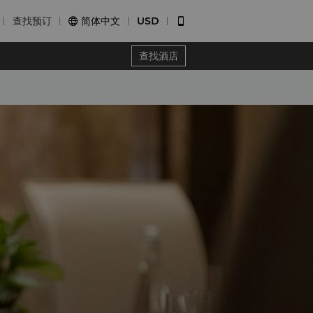
查找预订
简体中文
USD


查找酒店