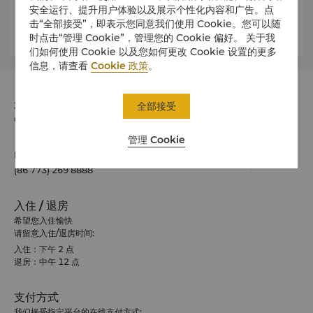
租赁配有司机的轿车在桂林出行是安全舒适的交通选择。订价
安全运行、提升用户体验以及展示个性化内容和广告。点
每小时人民币200元（约28美金）起。欲了解详情，请垂询酒
击“全部接受”，即表示您同意我们使用 Cookie。您可以随
店礼宾部。
时点击“管理 Cookie”，管理您的 Cookie 偏好。 关于我
们如何使用 Cookie 以及您如何更改 Cookie 设置的更多
信息，请查看
Cookie 政策
。
地址
全部接受
中国广西桂林市环城北二路111号 邮政编码 541004
管理 Cookie
电话
(86 773) 269 8888
入住 / 退房
希望您入住愉快
请留意入住/退房时间:
入住：下午 2 点
退房：中午 12 点
支付方式
我们接受指定平台的在线支付方式: