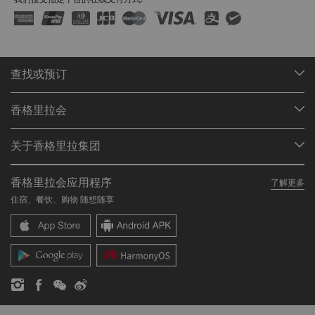
查找或预订
我们的目的地
香格里拉会
查找预订
会员计划概述
会议与宴会
关于香格里拉集团
加入香格里拉会
餐厅与酒吧
关于我们
我的账户
投资咨询
香格里拉会应用程序
了解更多
我们的酒店品牌
常见问题
职业发展
住宿、餐饮、购物 随想随享
香格里拉中心
联络我们
企业社会责任
香格里拉公寓
新闻稿
联系方式