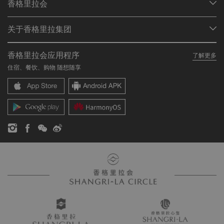
香格里拉会
查找预订
会员计划概述
会议与宴会
关于香格里拉集团
加入香格里拉会
餐厅与酒吧
关于我们
我的账户
投资咨询
香格里拉会应用程序
了解更多
我们的酒店品牌
常见问题
职业发展
住宿、餐饮、购物 随想随享
香格里拉中心
联络我们
企业社会责任
香格里拉公寓
新闻稿
联系方式