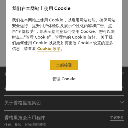
希望您入住愉快
我们在本网站上使用 Cookie
请留意入住/退房时间:
入住：下午 2 点
我们在本网站上使用 Cookie，以启用网站功能、确保网站
退房：中午 12 点
安全运行、提升用户体验以及展示个性化内容和广告。点
击“全部接受”，即表示您同意我们使用 Cookie。您可以随
支付方式
时点击“管理 Cookie”，管理您的 Cookie 偏好。 关于我
们如何使用 Cookie 以及您如何更改 Cookie 设置的更多
我们接受指定平台的在线支付方式:
信息，请查看
Cookie 政策
。
全部接受
查找或预订
管理 Cookie
我们的目的地
香格里拉会
查找预订
会员计划概述
会议与宴会
关于香格里拉集团
加入香格里拉会
餐厅与酒吧
关于我们
我的账户
投资咨询
香格里拉会应用程序
了解更多
我们的酒店品牌
常见问题
职业发展
住宿、餐饮、购物 随想随享
香格里拉中心
联络我们
企业社会责任