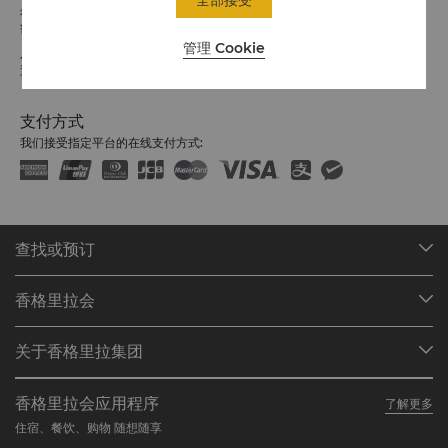
全部接受
希望您入住愉快
欲奉献爱心或了解更多信息，请联系：
请留意入住/退房时间:
管理 Cookie
入住：下午 2 点
退房：中午 12 点
朱红
市场传媒总监
支付方式
juno.zhu@shangri-la.com
我们接受指定平台的在线支付方式:
(86 20) 8917 6306
查找或预订
我们的目的地
香格里拉会
查找预订
会员计划概述
会议与宴会
关于香格里拉集团
加入香格里拉会
餐厅与酒吧
关于我们
我的账户
投资咨询
香格里拉会应用程序
了解更多
我们的酒店品牌
常见问题
职业发展
住宿、餐饮、购物 随想随享
香格里拉中心
联络我们
企业社会责任