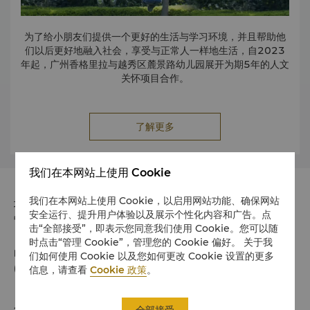
为了给小朋友们提供一个更好的生活与学习环境，并且帮助他
们以后更好地融入社会，享受与正常人一样地生活，自
2023
年起，广州香格里拉与越秀区麓景路幼儿园展开为期
5
年的人文
关怀项目合作。
酒店将与幼儿园紧密合作，为他们提供资金与非资金方面的支
持，具体为：
了解更多
设施与环境改善
我们在本网站上使用 Cookie
资金支持
–
帮助在职教师获得融合教育资格证
我们在本网站上使用 Cookie，以启用网站功能、确保网站
季度生日会
地址
安全运行、提升用户体验以及展示个性化内容和广告。点
中国广州市海珠区会展东路1号 邮政编码 510308
击“全部接受”，即表示您同意我们使用 Cookie。您可以随
志愿者活动
时点击“管理 Cookie”，管理您的 Cookie 偏好。 关于我
电话
们如何使用 Cookie 以及您如何更改 Cookie 设置的更多
通过以上安排，旨在让这些需要特殊关怀的小朋友能够更好的
(86 20) 8917 8888
信息，请查看
Cookie 政策
。
成长，像普通孩子一样，过上正常的生活。
加入我们
入住 / 退房