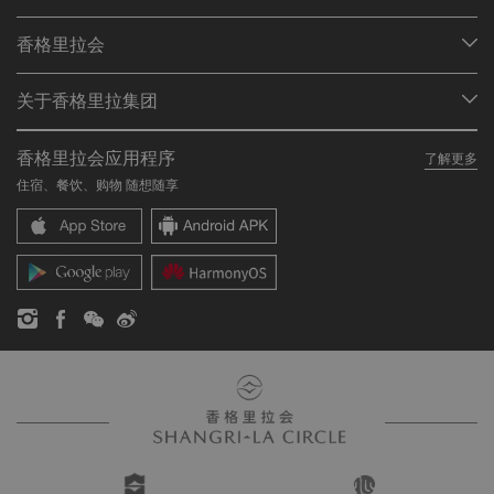
我们的目的地
香格里拉会
查找预订
会员计划概述
会议与宴会
关于香格里拉集团
加入香格里拉会
餐厅与酒吧
关于我们
我的账户
投资咨询
香格里拉会应用程序
了解更多
我们的酒店品牌
常见问题
职业发展
住宿、餐饮、购物 随想随享
香格里拉中心
联络我们
企业社会责任
香格里拉公寓
新闻稿
联系方式