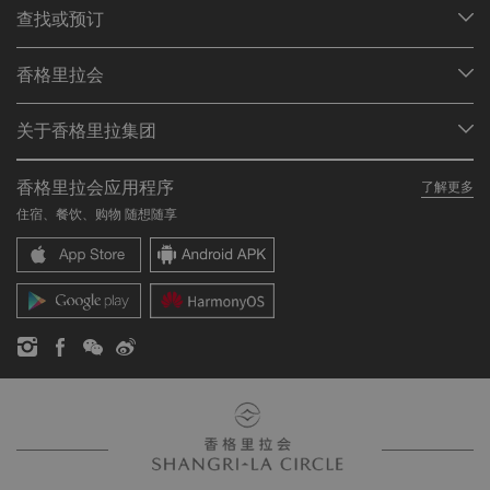
查找或预订
我们的目的地
香格里拉会
查找预订
会员计划概述
会议与宴会
关于香格里拉集团
加入香格里拉会
餐厅与酒吧
关于我们
我的账户
投资咨询
香格里拉会应用程序
了解更多
我们的酒店品牌
常见问题
职业发展
住宿、餐饮、购物 随想随享
香格里拉中心
联络我们
企业社会责任
香格里拉公寓
新闻稿
联系方式