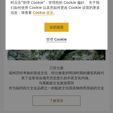
时点击“管理 Cookie”，管理您的 Cookie 偏好。 关于我
名列福州五大禅林之一，唐代(867年)始建成。寺内有国内最
们如何使用 Cookie 以及您如何更改 Cookie 设置的更多
高的石塔、最大的玉佛卧像等。
信息，请查看
Cookie 政策
。
全部接受
管理 Cookie
三坊七巷
福州历经考验的巷道文化，经过修复的明清时期的建筑风格代
表了这座省会城市历史悠久的丰富文化内涵。
马尾船政文化旅游景区
作为福州四大文化品牌之一的船政文化因其独特而美丽的文化
景观而广受欢迎。
林则徐纪念馆
了解更多
林则徐纪念馆位于鼓楼区澳门路，占地8500平方米，保留了
福州传统建筑与古典园林的典型特点。