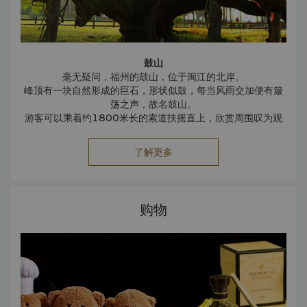
鼓山
毫无疑问，福州的鼓山，位于闽江的北岸。
峰顶有一块自然形成的巨石，形状似鼓，每当风雨交加便有簸
荡之声，故名鼓山。
游客可以乘着约1800米长的索道扶摇直上，欣赏周围叹为观
止的风景和原汁原味的自然景观。
西湖公园
了解更多
西湖公园位于福州市西北，面积超过45公顷，且拥有一个面积
约30公顷的大型人工湖。该公园拥有漂亮的花园、迷人的小岛
以及充满诗情画意的小桥流水。
西湖公园拥有1700年的历史，共有三座小岛即窑角屿、谢坪
购物
屿和开化屿。公园人行道两旁的桃树目不暇接，粉红色的花朵
争奇斗艳。西湖公园入口处的柳树郁郁葱葱，随风摇曳，是公
园的另一道美丽风景线。
另外一个景点是妩媚迷人的郁金香园，亭亭玉立的郁金香遍地
开花，紫红色、浅黄色和粉红色的花朵让人眼花缭乱、陶醉不
已。
于山风景区