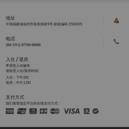
西禅寺
西禅寺是福州市五大佛教寺庙之一，可追溯至公元前876年的
唐朝。寺内有中国最高的石塔和最大的翡翠佛像等。
地址
中国福建省福州市新权南路9号 邮政编码 350005
电话
(86 591) 8798 8888
入住 / 退房
希望您入住愉快
请留意入住/退房时间:
入住：下午2时
退房：中午12时
支付方式
我们接受指定平台的在线支付方式: