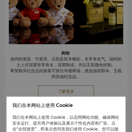
于山风景区位于福州的中心地带，正对乌山，海拔58.6米，横
跨面积约11.9公顷。
宗教性和历史性的地标星罗棋布，构成一幅如诗如画的帷幕。
放眼望去，这如诗如画的福州景点就像一个巨大的海龟。
自唐代以来，福州的于山风景区已闻名遐迩，白塔矗立在于山
之西麓。与白塔遥遥相对，乌塔矗立在于山之南麓。
白塔是一座七层八角楼阁式砖木塔，是游客的最佳观光点，此
处可以俯瞰福州的都市风景，让人叹为观止。
每逢节日，白塔和乌塔都点缀以古典特色的灯饰，在闪烁的灯
购物
光中遥相呼应，更是蔚为壮观。
福州的漆器、竹家具、石刻及软木雕刻，非常有名气。福州的
三坊七巷
土人仔泥塑非常有名，泥塑制成，并以五彩颜色绘制。
这是鼓楼区南后街两旁从北到南依次排列的十条坊巷的简称。
希望购买纪念品的旅客可前往华都商场，挑选油纸阳伞、玉梳
作为福州城市的文脉，它浓缩着福州千年的历史。重新修缮后
和其他纪念品。
的三坊七巷再现了福州明清古建筑的风貌。
福州市商店整周营业，时间一般为上午9时至夜间9时，大型购
福州动物园
物中心营业时间可能延至晚间10时，夜市营业时间甚至可能到
位于晋安区新店镇，占地面积815亩，有各类动物展馆、展区
了解更多
凌晨。街边私人小店可议价。
16个，动物近150种1000多只，其中国家一级保护动物20
多种。福州动物园富有环境生态化、笼舍景观化、设施人性化
我们在本网站上使用 Cookie
的特点。
林则徐纪念馆
艺术与文化
我们在本网站上使用 Cookie，以启用网站功能、确保网站
位于鼓楼区澳门路，面积达8500平方米，修缮后的林则徐纪
安全运行、提升用户体验以及展示个性化内容和广告。点
念馆仍保留福州传统建筑与古典园林特色。
击“全部接受”，即表示您同意我们使用 Cookie。您可以随
西禅寺