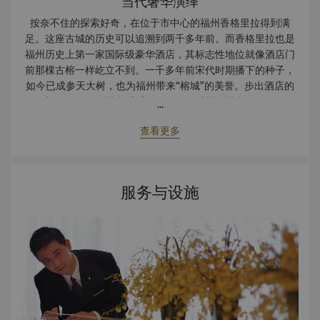
当代奢华演绎
按奈不住的探索好奇，在位于市中心的福州香格里拉得到满
足。这座古城的历史可以追溯到两千多年前。而香格里拉也是
福州历史上第一家国际级豪华酒店，其标志性地位就像酒店门
前那棵古榕一样屹立不到。一千多年前宋代时期播下的种子，
如今已成参天大树，也为福州带来“榕城”的美誉。步出酒店的
那一刻，便能听到鼓山呼呼作响。下雨时节，鼓山在强风吹打
...
下发出打鼓一样的声响。天公作美时，赤脚攀登鼓山，感受一
查看更多
下天然的足底治疗效果。累了，就到福州著名的温泉好好犒赏
一下自己。酒店附近的三坊七巷，仍然保留着明清民居建筑的
原貌，就连每一个镶嵌在砖内的小贝壳都记载着一段历史。福
州香格里拉大酒店坐落于福州的心脏地带（福州市中心黄金商
服务与设施
圈），地理位置优越，距五一广场仅举步之遥，可步行至拥
有“中国明清建筑博物馆”美称的三坊七巷。酒店距离福州北动
车站约15分钟。回到酒店后，享用舒缓的按摩就是一大享受。
放松身心后，晚饭时间将至。酒店同时拥有多家当地著名餐
厅，譬如以米其林一星餐厅江南灶·融府。马可波罗笔下，13世
纪的福州是一个优雅的城市。光阴荏苒，岁月如梭。今天的福
州已是传统与现代传承的写照。福州香格里拉大酒店，为您缔
造极具特色的难忘居停体验。