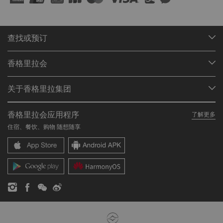
查找或预订
我们的目的地
香格里拉会
查找预订
会员计划概述
会议与宴会
关于香格里拉集团
加入香格里拉会
餐厅与酒吧
关于我们
我的账户
投资咨询
香格里拉会应用程序
了解更多
我们的酒店品牌
常见问题
职业发展
住宿、餐饮、购物 随想随享
香格里拉中心
联络我们
企业社会责任
香格里拉公寓
新闻稿
联系方式