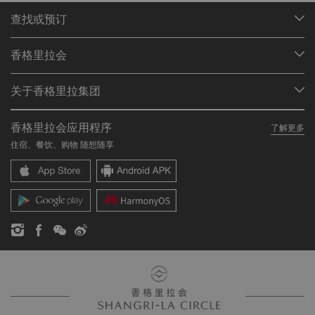
查找或预订
我们的目的地
香格里拉会
查找预订
会员计划概述
会议与宴会
关于香格里拉集团
加入香格里拉会
餐厅与酒吧
关于我们
我的账户
投资咨询
香格里拉会应用程序
了解更多
我们的酒店品牌
常见问题
职业发展
住宿、餐饮、购物 随想随享
香格里拉中心
联络我们
企业社会责任
香格里拉公寓
新闻稿
联系方式