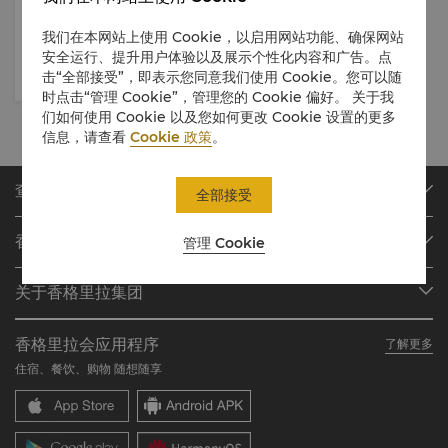
The Ultimate Weekend
我们在本网站上使用 Cookie，以启用网站功能、确保网站
Brunch Experience
安全运行、提升用户体验以及展示个性化内容和广告。点
击“全部接受”，即表示您同意我们使用 Cookie。您可以随
时点击“管理 Cookie”，管理您的 Cookie 偏好。 关于我
们如何使用 Cookie 以及您如何更改 Cookie 设置的更多
信息，请查看
Cookie 政策
。
查找或预订
全部接受
我们的目的地
香格里拉会
管理 Cookie
查找预订
会员计划概述
会议与宴会
关于香格里拉集团
加入香格里拉会
餐厅与酒吧
关于我们
我的账户
投资咨询
香格里拉会应用程序
了解更多
我们的酒店品牌
常见问题
职业发展
住宿、餐饮、购物 随想随享
香格里拉中心
联络我们
企业社会责任
香格里拉公寓
新闻稿
联系方式