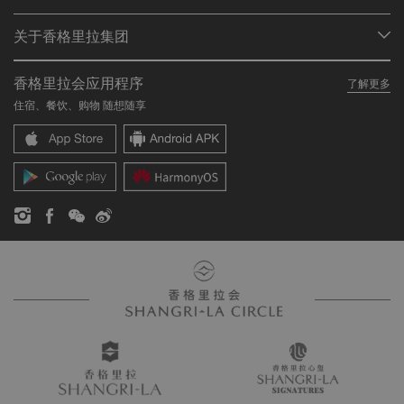
会员计划概述
会议与宴会
关于香格里拉集团
加入香格里拉会
餐厅与酒吧
关于我们
我的账户
投资咨询
香格里拉会应用程序
了解更多
我们的酒店品牌
常见问题
职业发展
住宿、餐饮、购物 随想随享
香格里拉中心
联络我们
企业社会责任
香格里拉公寓
新闻稿
联系方式