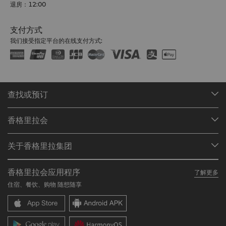
读者之选大奖 2009年“亚洲、澳洲及太平洋地区金榜酒店之
退房：12:00
一” – 《康泰纳仕旅行者》（美国） 欲了解更多详情或其他媒
体垂询，请联络酒店市场传媒部。
支付方式
communications.slcm@shangri-la.com
电话: (66 53)
我们接受指定平台的在线支付方式:
253 888
查找或预订
我们的目的地
香格里拉会
查找预订
会员计划概述
会议与宴会
关于香格里拉集团
加入香格里拉会
餐厅与酒吧
关于我们
我的账户
投资咨询
香格里拉会应用程序
了解更多
我们的酒店品牌
常见问题
职业发展
住宿、餐饮、购物 随想随享
香格里拉中心
联络我们
企业社会责任
香格里拉公寓
新闻稿
联系方式