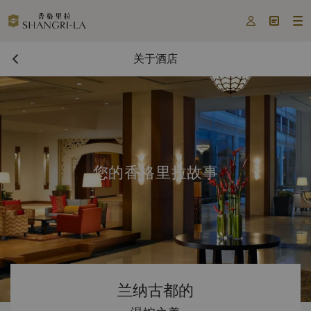



关于酒店
您的香格里拉故事
兰纳古都的