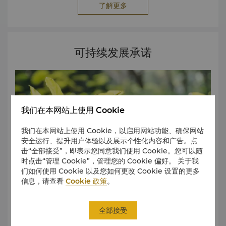
了解更多
Thailand ‘Top Engagement’ Award, by Trip.com
'Trip.Best Premium Hotel' Award, by Trip.com China
Kitchen Restaurant, TripAdvisor Travelers’ Choice
Award, 2025 Kad Kafe Restaurant, TripAdvisor
可持续发展承诺
Travelers’ Choice Award, 2025 TripAdvisor Travelers’
Choice Award, 2025 5-Stars Rating STGs Star
Certificate 30 January 2025 – 27 January 2027
(Sustainable Tourism Goals Star Certificate) by the
Tourism Authority of Thailand Chiang Mai Green
Kitchen Certificate, 25 January 2025 by Chiang Mai
我们在本网站上使用 Cookie
University and Tourism Authority of Thailand Five-star
我们在本网站上使用 Cookie，以启用网站功能、确保网站
Hotel Standard certified 1 January 2025 - 31
安全运行、提升用户体验以及展示个性化内容和广告。点
December 2027 by Department of Tourism Thailand
击“全部接受”，即表示您同意我们使用 Cookie。您可以随
MICE Venue Standard Certified (TMVS) 1 January
时点击“管理 Cookie”，管理您的 Cookie 偏好。 关于我
2025- 31 December 2027 by TCEB 2024年 Healthy
们如何使用 Cookie 以及您如何更改 Cookie 设置的更多
Products Services & Tourism 2024 award, by the
信息，请查看
Cookie 政策
。
Department of Health, Ministry of Public Health. 29
November 2024 Green Health Hotel Quality Awards
2024 certificate, by the Department of Health,
全部接受
清迈香格里拉大酒店致力于环境守护，通过日常营运落实负责
Ministry of Public Health. 9 October 2024 Trip.Best