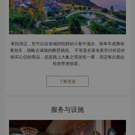
饱餐一顿后，不妨来到香格里拉的“气”spa，放松身心。在这里
您可沉醉在正宗泰式按摩的技艺中。泰式按摩揉合柔和的摇
摆，深度拉伸和脊柱按压运动，带给您舒快淋漓的按摩体验。
您来到池畔吧品尝佳酿。看着夕阳西下，感觉时间仿佛就此静
止，火红的太阳渐渐坠落山后。有些感觉，值得铭记 － 清迈香
格里拉。
来到清迈，您可以在老城间恬静的小巷中漫步、骑单车或乘坐
黄包车，领略古城墙的断壁残垣。 不管是在著名夜市讨价还价
购买心仪的商品，还是跳上大象之背游览一番，清迈每次都会
给您带来惊喜。
了解更多
服务与设施