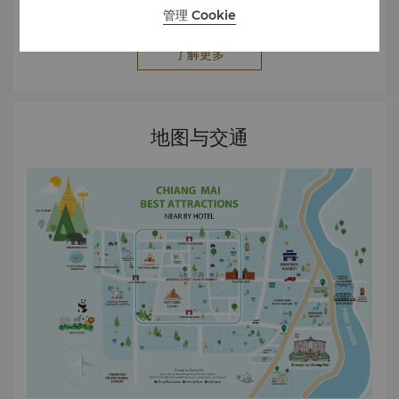
任的环保实践，并持续改进，减少对环境的影响。
Premium Hotel Award 2024, by Trip.com China
管理 Cookie
Kitchen Restaurant, TripAdvisor Travelers’ Choice
Award, 25 September 2024 Kad Kafe Restaurant,
了解更多
TripAdvisor Travelers’ Choice Award, 25 September
2024 TripAdvisor Travelers’ Choice Award, 25 June
2024 Top Producing Hotel Award, May 2024 by
Trip.com China Kitchen Restaurant, selected in the
地图与交通
MICHELIN Guide Thailand 2024 2023年 Favorite
Szechuan, Chiang Mai List of Favorite Restaurants
2023, by Ever Open Door China Kitchen Restaurant,
selected in the MICHELIN Guide Thailand 2023
TripAdvisor Travelers’ Choice Award, 2023 Chiang
Mai Green Kitchen Certificate 2023 by Chiang Mai
University and Tourism Authority of Thailand 2022年
China Kitchen Restaurant, selected in the MICHELIN
Guide Thailand 2022 TripAdvisor Travelers’ Choice
Award, 2022 Agoda’s Customer Review Award, 2022
by Agoda.com ASEAN MICE Venue Standard:
Category Meeting Room Certified (AMVS) 2022-
2024 by TCEB Thailand MICE Venue Standard