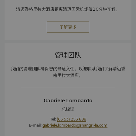
Certified (TMVS) 2022-2024 by TCEB 2021年
Certificate of Excellence, TripAdvisor Travelers’
清迈香格里拉大酒店距离清迈国际机场仅10分钟车程。
Choice Award, 2021 Five-star Hotel Standard
certified 2021-2023 by Department of Tourism
了解更多
Green Health Hotel Certified 2021-2023 by
Department of Health Michelin Plate Listed “China
Kitchen” in The Michelin Guide Thailand 2021 The
Safeguard Hygiene Excellence and Safety label by
管理团队
Bureau Veritas certification 2021 The Safety &
Healthy Administration Extra Plus (SHA Extra +)
certificate released by Tourism Authority of Thailand
我们的管理团队确保您的舒适入住。欢迎联系我们了解清迈香
(TAT) 2021 2020年 由泰国旅游局（TAT）颁发的安全健康
格里拉大酒店。
管理（SHA）证明 《2020年泰国米其林指南》米其林餐盘列
表“中餐厨房” 2019年 中国厨房获2019年泰国最佳餐厅奖
（2019年4月） 2019年Holiday Check推荐酒店（2019
Gabriele Lombardo
年4月） 2019年“宾客喜爱酒店”称号 - Hotels.com（2019
年7月） 2018年 2018年亚洲顶级休闲酒店 –《Now
总经理
Travel Asia》杂志读者之选 2018年“宾客喜爱酒店”称号 -
Tel:
(66 53) 253 888
Hotels.com（2018年7月） 2018年卓越表现奖 –
E-mail:
gabriele.lombardo@shangri-la.com
TripAdvisor（2018年5月） 2018年Holiday Check推荐
酒店（2018年4月） 中国厨房获2018年泰国最佳餐厅奖