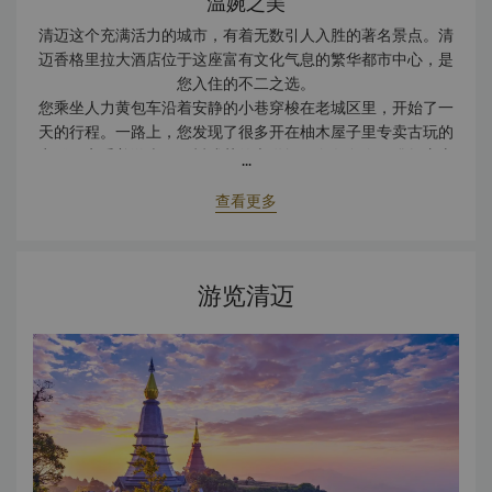
温婉之美
清迈这个充满活力的城市，有着无数引人入胜的著名景点。清
迈香格里拉大酒店位于这座富有文化气息的繁华都市中心，是
您入住的不二之选。
您乘坐人力黄包车沿着安静的小巷穿梭在老城区里，开始了一
天的行程。一路上，您发现了很多开在柚木屋子里专卖古玩的
商铺。享受着游走于绿树成荫的车道间，向各色泰国佛教寺庙
...
奔去。下午到达后，您登上大象背上的座椅，让它领着您在连
查看更多
绵起伏的山脉中跋涉。在清迈的游览让您尽兴而归，您返回房
间稍事休息。您的套房高雅尊贵，以现代的泰国北部风格装饰
布置。豪华的客房有柔软的抱枕和富有情调的灯光，以及一套
舒适的沙发，让您度过美好悠闲时光。房中有地道的青瓷茶
游览清迈
具，泰国丝绸枕头，床旗和各式艺术品，让房间处处洋溢清迈
的独特气息和魅力。从小睡中醒来，又到了晚餐时间。您信步
前往 Kad Kafe 餐厅， Kad Kafe 取自泰语中的 “集市” 之意。
这里荟萃环球世球美味佳肴，包括泰国、中国、日本、欧洲和
地中海特色菜肴。您来到中国厨房，尽情享受正宗的四川美
食，丰富您的膳食选择，唤醒您的味蕾。在来自四川的陈大厨
的带领下，我们的主厨团队巧妙地结合了传统川菜的丰富口味
和现代烹饪技巧，提升传统川菜的辣味，川菜适合各种场合。