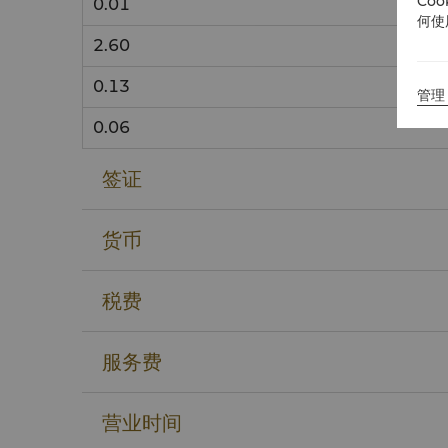
Co
0.01
何使
2.60
0.13
管理 
0.06
签证
货币
税费
服务费
营业时间