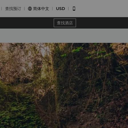
查找预订
简体中文
USD


查找酒店