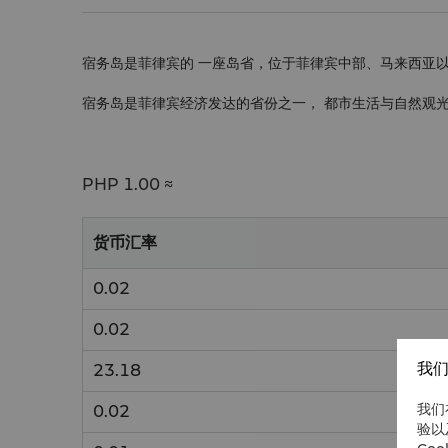
宿务岛是菲律宾的 一座岛省，位于菲律宾中部、马来西亚
宿务岛是菲律宾经济发达的省份之一， 都市生活与自然观
PHP
1.00 ≈
货币汇率
0.02
0.02
我们
23.18
我们
0.02
验以