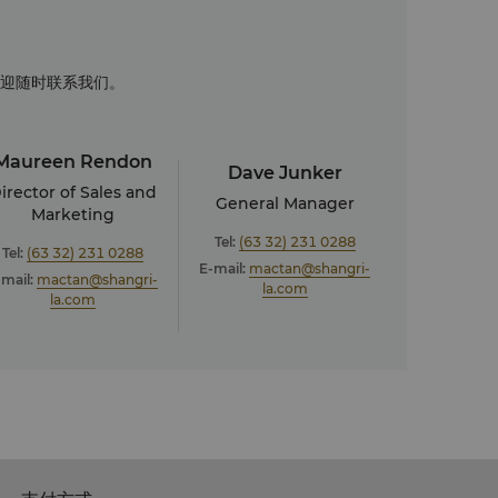
迎随时联系我们。
Maureen Rendon
Dave Junker
irector of Sales and
General Manager
Marketing
Tel:
(63 32) 231 0288
Tel:
(63 32) 231 0288
E-mail:
mactan@shangri-
-mail:
mactan@shangri-
la.com
la.com