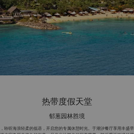
热带度假天堂
郁葱园林胜境
，聆听海浪轻柔的低语，开启您的专属休憩时光。于潮汐餐厅享用丰盛早