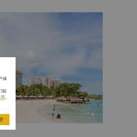
户体
们如
政策
。
受