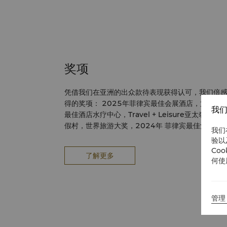
奖项
凭借我们在亚洲的出众款待表现获得认可，我们倍感
得的奖项： 2025年菲律宾最佳会展酒店，第六届世界会展大奖，2025年 菲律宾
我们
最佳酒店水疗中心，Travel + Leisure亚太奢华大奖，2025年
假村，世界旅游大奖，2024年 菲律宾最佳酒店水疗中心第2名，2024年《Travel
我们
+ Leisure》亚太奢华大奖 2024年《Travel + Leisure》东南亚版与Little Steps
验以
Asia评选的“全球五大最佳亲子酒店” 菲律宾最佳度假村水疗中心，第九届世界水疗
Co
了解更多
大奖，2023年 菲律宾十大最佳海岛内陆度假村，《Travel + Leisure》亚太奢华
何使
大奖，2023年 亚洲最佳度假村第12名，《康泰纳仕旅行者》读者之选大奖，
2023年 2022年 Travel + Leisure 东南亚十佳度假酒店全球杰出奖 2018年菲律
宾旅游部ASEAN MICE场地奖 2018年 Expat Living 香港读者选择奖最受喜爱的
管理 
酒店（海滩度假）铜奖 2018年 Philippine Tatler 最佳餐厅指南奖（Acqua、
Tides、Cowrie Cove、Tea of Spring） 2017年 SmartTravelAsia.com 旅游
调查杰出奖亚洲最佳家庭酒店第九名 2017年豪华旅行指南菲律宾年度豪华家庭友