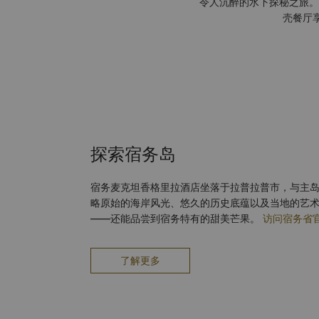
令人沉醉的水下探秘之旅。
壳餐厅
探索宿务岛
宿务麦克坦香格里拉酒店坐落于拉普拉普市，与主
略原始的海岸风光、悠久的历史底蕴以及当地的艺
——还能品尝到宿务特有的甜美芒果。
访问宿务省
了解更多