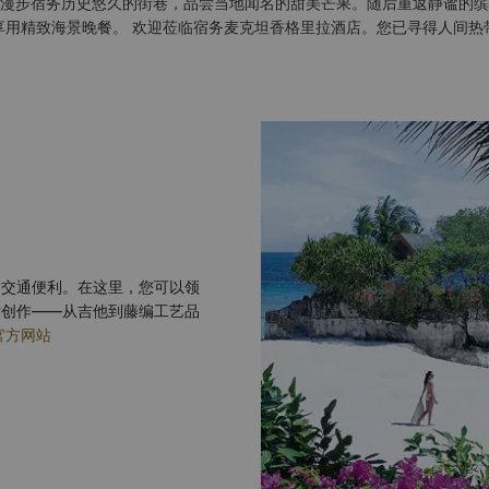
漫步宿务历史悠久的街巷，品尝当地闻名的甜美芒果。随后重返静谧的缤
享用精致海景晚餐。 欢迎莅临宿务麦克坦香格里拉酒店。您已寻得人间热
岛交通便利。在这里，您可以领
术创作——从吉他到藤编工艺品
官方网站