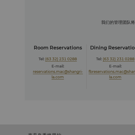
我们的管理团队将
Room Reservations
Dining Reservati
Tel:
(63 32) 231 0288
Tel:
(63 32) 231 0288
E-mail:
E-mail:
reservations.mac@shangri-
fbreservations.mac@shan
la.com
la.com