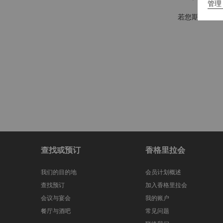
管理 
若您期待在凯
查找或预订
香格里拉会
我们的目的地
会员计划概述
查找预订
加入香格里拉会
会议与宴会
我的账户
餐厅与酒吧
常见问题