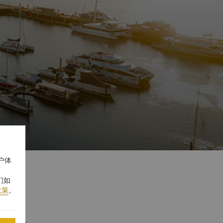
户体
们如
政策
。
独特回忆。