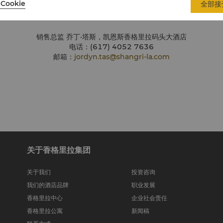
Cookie
全部接
恩斯邂逅难忘时光，创造值得一生珍藏的旅行故事，欢迎联系乔丁，开启
销售总监 乔丁·塔斯，凯恩斯香格里拉码头大酒店
电话：(617) 4052 7636
邮箱：
jordyn.tas@shangri-la.com
关于香格里拉集团
关于我们
投资咨询
我们的酒店品牌
职业发展
香格里拉中心
企业社会责任
香格里拉公寓
新闻稿