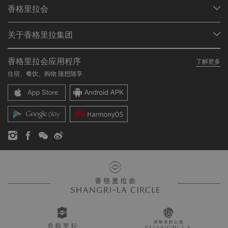
我们的目的地
香格里拉会
查找预订
会员计划概述
会议与宴会
关于香格里拉集团
加入香格里拉会
餐厅与酒吧
关于我们
我的账户
投资咨询
香格里拉会应用程序
了解更多
我们的酒店品牌
常见问题
职业发展
住宿、餐饮、购物 随想随享
香格里拉中心
联络我们
企业社会责任
香格里拉公寓
新闻稿
联系方式