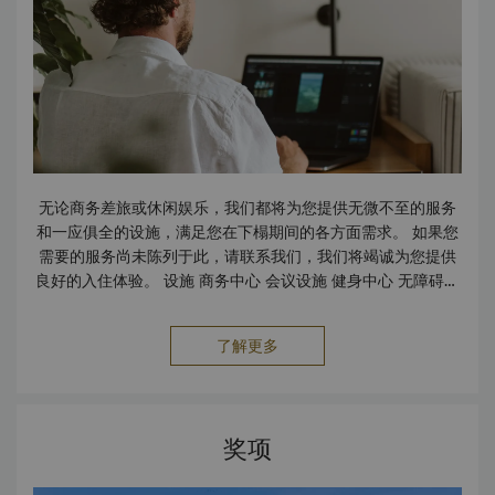
无论商务差旅或休闲娱乐，我们都将为您提供无微不至的服务
和一应俱全的设施，满足您在下榻期间的各方面需求。 如果您
需要的服务尚未陈列于此，请联系我们，我们将竭诚为您提供
良好的入住体验。 设施 商务中心 会议设施 健身中心 无障碍设
施 无烟客房 停车场 保险箱 供早到宾客休息的区域 服务 免费上
网 免费擦鞋服务 快捷入住及退房服务 洗衣服务 邮寄/包裹速递
了解更多
服务 旅行及交通 预约机场接送服务 预约出租车及豪华轿车服
务 附近直升机升降坪 商铺 外币兑换柜台 购物中心 旅行社/观
光服务柜台 餐饮 The Backyard餐厅 - 每日早餐供应时间：
06:00 - 10:30 | 周三至周日午餐供应时间：12:00 - 14:30
奖项
丨周三至周日晚餐供应时间：17:30 - 21:30 The Backyard
酒吧及花园 - 每周三至周日11:00 - 21:30 池边酒吧 - 1楼泳