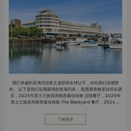
池边 - 12:00 - 18:00（如天气允许） The Backyard 客房送
餐服务 - 早餐供应时间 06:00 - 10:30；全日餐点供应时间
10:30 - 22:00 1间餐厅和2间酒吧 商务中心凯恩斯香格里大
酒店商务中心为您提供各类先进的商务设施。 商务设施包括：
设施 电话会议设施 会议室/董事会议厅 视频会议设施 服务 装
订服务 快递服务 传真服务 上网服务 激光打印服务 复印服务 扫
描服务 文字处理/笔译/口译服务 设备 视听设备 宽带上网电脑
投影仪 移动电话 复印机 打印机
我们卓越的亚洲式待客之道获得全球认可，对此我们深感荣
幸。 以下是我们近期获得的奖项列表： 凯恩斯香格里拉码头酒
店，2025年昆士兰旅游局推荐最佳体验 后院餐厅，2025年
昆士兰旅游局推荐最佳体验 The Backyard 餐厅，2024 年
Tripadvisor 旅行者之选奖 2023 年澳大利亚烹饪联盟第 2 名
2023 年 Tripadvisor 旅行者之选奖 欲知详情或其他媒体咨
了解更多
询，请联络我们的营销传播经理： Ben
Limben.lim@shangri-la.com
电话：(61) 7 4052 7639