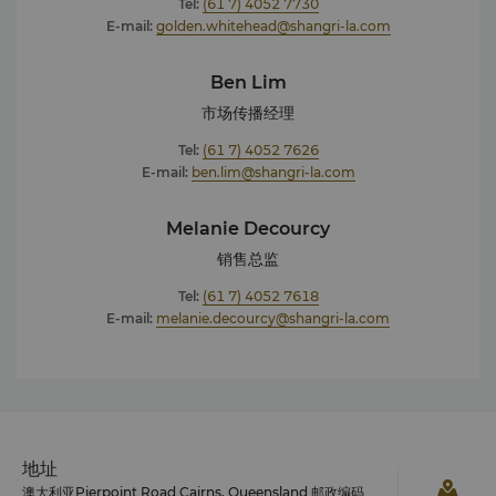
Tel:
(61 7) 4052 7730
E-mail:
golden.whitehead@shangri-la.com
Ben Lim
市场传播经理
Tel:
(61 7) 4052 7626
E-mail:
ben.lim@shangri-la.com
Melanie Decourcy
销售总监
Tel:
(61 7) 4052 7618
E-mail:
melanie.decourcy@shangri-la.com
地址
澳大利亚Pierpoint Road Cairns, Queensland 邮政编码