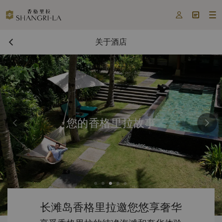



关于酒店
您的香格里拉故事
长滩岛香格里拉邀您悠享奢华