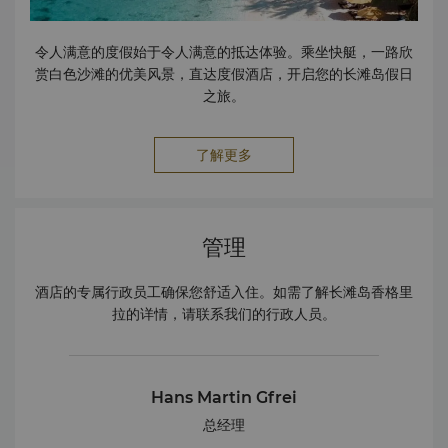
2015 & 2016年 TripAdvisor 卓越奖名人堂 2015年
Agoda CHI水疗：全球顶级酒店水疗中心 2015-2016年
Booking.com：长滩岛最受欢迎酒店 2017年
令人满意的度假始于令人满意的抵达体验。乘坐快艇，一路欣
Booking.com：评论最高酒店 2015年 TripAdvisor：菲律
赏白色沙滩的优美风景，直达度假酒店，开启您的长滩岛假日
宾最浪漫酒店前25名 2014 & 2016年 Expedia：菲律宾最
之旅。
佳点评奖 2014年 Expedia：菲律宾杰出表现奖 2013-
2014年 康泰纳仕Traveler金榜：亚洲20大度假村 2014年
了解更多
《Travel + Leisure》全球500佳酒店 2013-2019年
TripAdvisor 旅行者之选奖：菲律宾25大最佳酒店 2013-
2019年 TripAdvisor 旅行者之选奖：菲律宾25大奢华酒店
2013-2014年 康泰纳仕Traveler金榜：全球最佳酒店
管理
2013-2017年 TripAdvisor：菲律宾最佳服务酒店前25名
2010-2019年 《Philippine Tatler》菲律宾最佳餐厅 –
Rima 2010-2019年 《Philippine Tatler》菲律宾最佳餐
酒店的专属行政员工确保您舒适入住。如需了解长滩岛香格里
厅 – Sirena 2010-2016年 《Philippine Tatler》菲律宾最
拉的详情，请联系我们的行政人员。
佳餐厅 – Vintana 2011年 《Travel + Leisure》东南亚：最
佳旅行目的地名单 2011年 《Travel + Leisure》东南亚：亚
洲十大最佳泳池 2011年 SmartTravelAsia.com：亚洲25大
Hans Martin Gfrei
最佳水疗酒店 2010年 康泰纳仕Traveler 热榜 如需更多信息
或媒体咨询，请联系我们的市场传播总监： Jan-Anne
总经理
Ocampo 市场传播总监
jananne.ocampo@shangri-