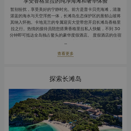
享受香格里拉的纯净海滩和奢华体验
暂别纷扰，享受美好的宁静时光。前方是普卡贝壳海滩，清澈
湛蓝的海水与天空浑然一体，长滩岛生态保护区的葱郁山坡将
其纳入怀抱。卡地克兰的专属迎宾大堂带您开启长滩岛香格里
拉之行。热情的接待员陪您搭乘香格里拉私人快艇，不到 30
分钟即可抵达全岛独占鳌头的豪华度假酒店。 度假酒店的住宿
设施饰有蕉麻编织地毯、卡皮兹贝壳灯具等本土材料，彰显香
...
格里拉式的优雅。除开静谧的环境，度假酒店还提供网球、皮
查看更多
划艇、滑翔伞、深潜等多种活动。 日落时分，长滩岛海岸化作
金色的全景画卷。隐藏在树顶的 Rima 餐厅邀您享用丰盛的晚
餐。随后来到 Solana 的凉亭放松身心，欣赏耀眼的白色沙滩
和长滩岛的独特魅力。前往俯瞰私人海湾的岩石半岛，尽享香
探索长滩岛
格里拉 CHI 水疗的放松体验。长滩岛香格里拉打造真正的逍遥
游