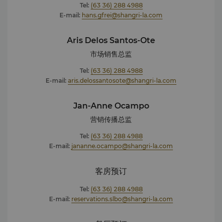
Tel:
(63 36) 288 4988
la.com
E-mail:
hans.gfrei@shangri-la.com
Aris Delos Santos-Ote
市场销售总监
Tel:
(63 36) 288 4988
E-mail:
aris.delossantosote@shangri-la.com
Jan-Anne Ocampo
营销传播总监
Tel:
(63 36) 288 4988
E-mail:
jananne.ocampo@shangri-la.com
客房预订
Tel:
(63 36) 288 4988
E-mail:
reservations.slbo@shangri-la.com