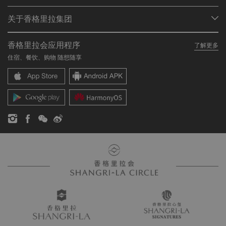
会员计划概述
会议与宴会
关于香格里拉集团
加入香格里拉会
餐厅与酒吧
关于我们
我的账户
投资咨询
香格里拉会应用程序
了解更多
我们的酒店品牌
常见问题
职业发展
住宿、餐饮、购物 随想随享
香格里拉中心
联络我们
企业社会责任
香格里拉公寓
新闻稿
联系方式