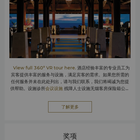
View full 360° VR tour here.
酒店经验丰富的专业员工为
宾客提供丰富的服务与设施，满足宾客的需求。如果您所需的
任何服务并未在此处列出，请与我们联系，我们将竭诚为您提
供帮助。设施诊所
会议设施
残障人士设施无烟客房保险箱公共
区域的无线网络 儿童保姆/儿童看护（4岁及以上） 服务项目别
墅与海景套房管家服务擦鞋服务快速入住和退房服务酒店内值
了解更多
班医生信息技术管家洗衣与代客泊车服务邮政/快递服务 旅游与
交通长滩岛机场至香格里拉 Mabuhay 大堂的私人面包车接送
服务Mabuhay 大堂直达度假酒店的私人快艇接送服务机场管
家服务私人轿车白色沙滩接送服务 商店Regalo 精品店生态中
奖项
心外币兑换柜台Paul & Shark空中巴士Lu-RoVictor Ortega