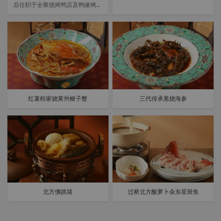
后任职于全聚德烤鸭店及鸭缘烤鸭
店。袁师傅的招牌烤鸭一-正宗京
鸭缘烤鸭广受全球各地食客的喜
爱。袁师傅曾先后到访日本、德
国、菲律宾、法国等众多国家分享
他的烹饪技艺，成功将地道北京烤
鸭带向国际。
非遗烤鸭由袁超英师傅运用匠心传
承160余年的挂炉烤鸭技艺，尊崇
100多年的枣木烤制方法精心烤
制。烹制方法极为考究，打气、掏
红薯粉家烧莱州梭子蟹
三代传承葱烧海参
膛、洗膛、烫皮、打色、晾皮及灌
水入炉等每一道工序都经过严格操
作，确保每一只新鲜出炉的烤鸭都
能保持始终如一的高品质。
北方佛跳墙
过桥北方酸萝卜汆东星斑鱼