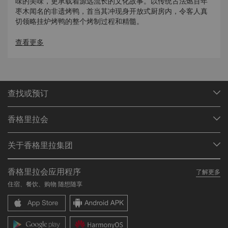
味的美味，更承载着源远流长的文化故事。以传统古法燃百年
枣木闻名的非遗烤鸭，首当其冲现身开放式厨房内，令客人真
切领略挂炉烤鸭的整个烤制过程和精髓。
餐厅极具现代感的氛围大多源于传统中国元素带来的文化灵
查看更多
感。揉合鸟笼、棱格窗与竹编蒸屉等传统中式元素的餐厅设
计，使整体环境更显张力，带来无限视觉冲击。鸟笼主题的半
私密区域由一根根垂直木条将每张餐桌有效分隔，搭配特别定
制异型吊灯，彼此呼应，融为一体。棱格窗设计点缀餐厅大
堂，似隔档屏风矗立于餐厅小天地间。挂于墙上的手绘艺术品
查找或预订
更将暖色调的淡黄颜色主题推向极致。试想置身于此，满眼情
我们的目的地
调，饭菜飘香，此情此景，岂能不将爱留下。
香格里拉会
查找预订
专属打造的六间包房为您和家人朋友提供相拥寒喧，安静私密
会员计划概述
会议与宴会
的独立空间，其中部分配有独立卫生间和私人小厨房，只为宾
关于香格里拉集团
加入香格里拉会
餐厅与酒吧
客带来最尊贵的服务体验。海天阁中餐厅丰富的酒水选择同样
关于我们
我的账户
投资咨询
让食客兴奋，除丰富的果汁软饮、各种酒水外，餐厅精选茗品
香格里拉会应用程序
了解更多
同样不容错过。
我们的酒店品牌
常见问题
职业发展
住宿、餐饮、购物 随想随享
香格里拉中心
联络我们
企业社会责任
香格里拉公寓
新闻稿
联系方式