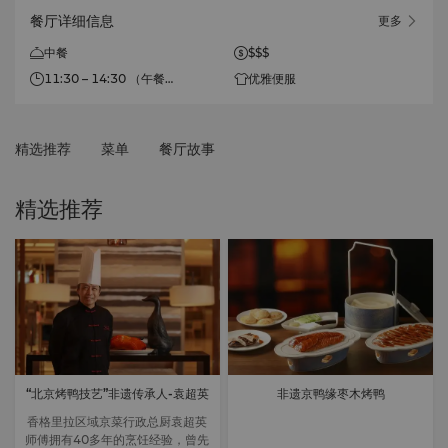
餐厅详细信息
更多
中餐
$$$
11:30 – 14:30 （午餐）
优雅便服
17:30 – 21:30 （晚餐）
精选推荐
菜单
餐厅故事
精选推荐
“北京烤鸭技艺”非遗传承人-袁超英
非遗京鸭缘枣木烤鸭
香格里拉区域京菜行政总厨袁超英
师傅拥有40多年的烹饪经验，曾先