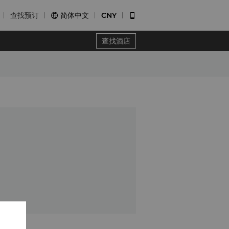
查找预订
简体中文
CNY


查找酒店