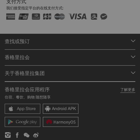
支付方式
我们接受指定平台的在线支付方式:
查找或预订
我们的目的地
香格里拉会
查找预订
会员计划概述
会议与宴会
关于香格里拉集团
加入香格里拉会
餐厅与酒吧
关于我们
我的账户
投资咨询
香格里拉会应用程序
了解更多
我们的酒店品牌
常见问题
职业发展
住宿、餐饮、购物 随想随享
香格里拉中心
联络我们
企业社会责任
香格里拉公寓
新闻稿
联系方式