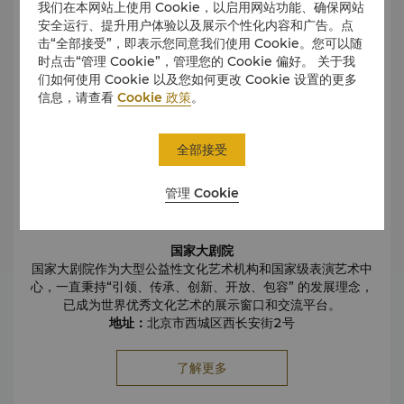
我们在本网站上使用 Cookie，以启用网站功能、确保网站
沿着中轴线一路向前，穿过太和殿、中和殿、保和殿，你会惊
安全运行、提升用户体验以及展示个性化内容和广告。点
叹于古代匠人的智慧与气魄。
击“全部接受”，即表示您同意我们使用 Cookie。您可以随
而超迷人的时刻，往往不是站在人群中拍照，而是在某个安静
时点击“管理 Cookie”，管理您的 Cookie 偏好。 关于我
的角落抬头，看见宫墙与蓝天交汇的一瞬间。
们如何使用 Cookie 以及您如何更改 Cookie 设置的更多
故宫不仅是一座宫殿，更是一把打开中国文化的钥匙。
信息，请查看
Cookie 政策
。
八达岭长城-来北京，怎能不当一次“长城好汉”
有句话说：
全部接受
“不到长城非好汉。”
当你真正站在长城上时，就会理解这句话为何流传至今。
城墙沿着山脊起伏蜿蜒，仿佛一条巨龙穿梭于群山之间。每登
管理 Cookie
上一座烽火台，眼前都会展开一幅壮阔的山河画卷。
这里不仅是一处世界级文化遗产，更是一段属于中国文明的恢
弘史诗。
国家大剧院
超好的照片或许拍不出它的震撼，因为真正令人难忘的，是亲
国家大剧院作为大型公益性文化艺术机构和国家级表演艺术中
自站上去的那一刻。
心，一直秉持“引领、传承、创新、开放、包容”
的发展理念，
已成为世界优秀文化艺术的展示窗口和交流平台。
天坛-祈福圣地
地址：
北京市西城区西长安街
2
号
如果故宫代表皇家的权力，那么天坛则代表古人对天地的敬
开放时间：
周二至周日
09:00-17:00
畏。
费用：
淡季（每年
9
月
1
日至次年
4
月
30
日）
30
元／人，旺季
了解更多
这里曾是明清皇帝祭天祈谷的圣地，也是中国古代建筑美学的
票价（每年
5
月
1
日至
8
月
31
日）
40
元／人
巅峰之作。
最新演出：
https://www.chncpa.org/ycgp_220/ycap/