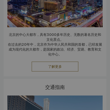
馆。
这里没有匆匆忙忙的打卡节奏，有的是手冲咖啡的香气、文创
小店里的巧思，以及胡同深处那些关于齐白石、茅盾等文化名
人的旧时故事。
在南锣鼓巷，你会发现，北京超迷人的地方，往往藏在地图上
超细小的街巷里。
北京的中心大都市，具有3000多年历史、无数的著名历史和
西四 City Walk-在北京超有故事的街区走丢一次
文化景点。
有人说，想读懂北京，不妨从西四开始。
在过去的20年中，北京作为中华人民共和国的首都，已经发展
这里没有故宫的人潮，却藏着超浓厚的京城气质。沿着纵横交
成为现代化的大都市，是国家的政治、经济、贸易、教育和文
错的胡同漫步，从鲁迅先生生活过的地方出发，经过白塔寺、
化中心。
教堂、书店和博物馆，每一步都像翻开一本关于北京的老书。
在同一条街上，你既能看到皇家建筑的庄严，也能遇见街坊邻
里的烟火气；既能听见钟声回荡，也能闻到刚出炉点心的香
了解更多
味。
别急着赶路，这里的每一个转角，都可能是北京送给你的惊
喜。
推荐路线：
交通指南
鲁迅博物馆 → 妙应寺白塔 → 历代帝王庙 → 中国地质博物馆 → 正
阳书局 → 红楼公共藏书楼 → 西什库教堂
烟袋斜街-北京超多“弯”的胡同，也超有趣
因为形似一只老式烟袋，这条胡同有了一个让人过目不忘的名