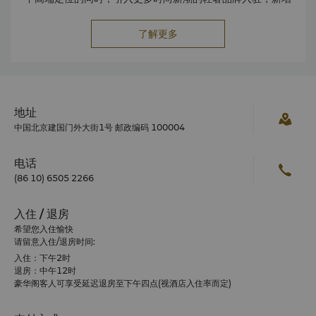
各类餐饮品牌、娱乐及其它体验型业态，各业态和品牌组合丰
国贸商城热门网红打卡地六层户外露台可饱览国贸CBD魅力风
富多彩。
了解更多
景，氛围宜人，融合现代设计和自然元素，让在购物的同时能
够放松心情，尽情感受国贸魅力景致。
地址：
北京市朝阳区建国门外大街1号
营业时间：
10:00 – 22:00
北京坊
地址
北京坊在
2018
年全面开业，定位为
“
中国式生活体验区
”
；既能
中国北京建国门外大街1号 邮政编码 100004
看到经过修缮复原的巴洛克风格老建筑，也有传统中式院落元
素，同时增添了线条摩登的新潮建筑，在这里可以感受到古建
电话
筑与现代品牌的巧妙融合。
(86 10) 6505 2266
地址：
西城区前门廊房头条21号院
营业时间：
全天
入住 / 退房
前门大街
希望您入住愉快
前门大街是北京著名的商业街，位于北京城市中轴线上，前门
请留意入住/退房时间:
大街是前门商圈进入内城的重要门户，是前门商圈的枢纽，连
入住：下午
2
时
接大栅栏、鲜鱼口美食街、西河沿街等街巷，环绕着特色浓郁
退房：中午
12
时
的重要商圈。前门大街有着数百年的历史，这里有许多历史悠
豪华阁客人可享受延迟退房至下午四点
(
视酒店入住率而定
)
久的品牌，如全聚德、瑞蚨祥和张一元。如果你想品尝正宗的
北京美食，前门是你的优选目的地。
营业时间：
全天