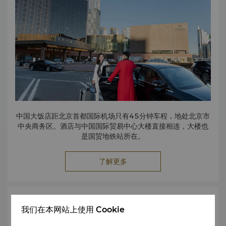
字。
几百年前，这里售卖烟斗、字画和古玩；几百年后，它依旧是
北京超有魅力的闲逛胜地之一。
沿着青砖老街一直向前，你会遇见传统手工艺人、特色小店和
街头小吃。再往前走几步，什刹海的湖光便映入眼帘。
夕阳下的烟袋斜街格外迷人。
超好的旅行方式不是赶景点，而是在这里慢慢消磨一个下午。
前门大街-穿越百年时光，逛一条“老字号天街”
来到前门大街，仿佛打开了北京的时光之门。
这里曾是商贾云集的繁华街市，如今依然保留着浓浓的老北京
中国大饭店距北京首都国际机场只有45分钟车程，地处北京市
韵味。全聚德的烤鸭香气、张一元的茶香、瑞蚨祥的绸缎故
中央商务区。酒店与中国国际贸易中心大楼直接相连，大楼也
事，都在诉说着这座城市的过去与现在。
是国贸地铁站所在。
走在宽阔的石板路上，看着叮当作响的有轨电车缓缓驶过，你
会发现，北京不仅有历史，也有令人着迷的生活气息。
如果想用一天时间感受超经典的北京，前门绝对值得列入清
了解更多
单。
故宫- 一生至少要走进一次的紫禁城
这里曾经是24位皇帝的家。
艺术与文化
我们在本网站上使用 Cookie
走进故宫，就像走进一部真实的中国历史巨著。金色琉璃瓦在
阳光下熠熠生辉，红墙深院之间，藏着六百年的王朝故事。