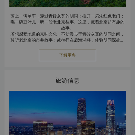
骑上一辆单车，穿过青砖灰瓦的胡同；推开一扇朱红色老门；
喝一碗豆汁儿，听一段老北京往事。这里，藏着北京超有趣的
故事。
若想感受地道的京味文化，不妨漫步于青砖灰瓦的胡同之间，
聆听老北京的市井故事；或徜徉在后海湖畔，体验胡同深处与
时尚酒吧街交织而成的独特魅力。无论是追寻六百年皇城记
忆，还是感受现代北京的国际风采，中国大饭店都是探索这座
了解更多
古都历史与文化的理想起点。
中国大饭店坐落于北京CBD国贸商圈的中国大饭店，将现代都
市的繁华与千年古都的韵味相连。酒店毗邻国贸商圈，交通便
利，距离故宫、天安门等名胜古迹仅咫尺之遥。从这里出发，
旅游信息
宾客可轻松探访前门大街、南锣鼓巷、北海公园、天坛、国家
体育场（鸟巢）及国家游泳中心（水立方）等北京经典景点。
南锣鼓巷-老北京超会“玩”的胡同
如果北京是一部电影，那南锣鼓巷一定是超精彩的那条故事
线。
这条拥有700多年历史的古老胡同，见证过元大都的兴盛，也
收藏着老北京超鲜活的日常。漫步其间，你可能会在一座青砖
灰瓦的四合院前驻足，也可能在转角邂逅一家充满创意的咖啡