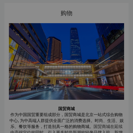
祈年殿那优雅的蓝色屋顶，是无数游客镜头中的经典画面。而
虚拟大剧院：
https://www.chncpa.org/ncpa_virtualtour/
真正有趣的，是清晨来到这里，你会看到练太极、唱京剧、拉
购物
二胡的北京居民，让古老建筑与现代生活奇妙地融合在一起。
尤伦斯当代艺术中心
在天坛，你看到的不只是历史，更是北京超真实的日常。
UCCA
尤伦斯当代艺术中心是中国杰出的当代艺术机构。
UCCA
秉持
“
持续让好艺术影响更多人
”
的理念，每年为超过百
万的观众带来丰富的艺术展览、公共项目和研究计划。
地址：
北京市朝阳区酒仙桥路
4
号
798
艺术区
开放时间：
周二至周日，
9:30 – 19:00
官网链接：
https://ucca.org.cn/
天桥艺术中心
作为首都中轴线上的文化艺术综合体，始终秉承“专业性、开放
性、国际化、市场化”的运营理念，以打造一流演艺舞台为己
任，已成为世界舞台艺术精品展示、中国传统文化守正创新、
国内外艺术对话交流、艺术普及教育融汇的多元平台。
地址：
北京市西城区天桥南大街9号楼
开放时间：
剧院根据演出情况确定开放时间
更多演出详情：
https://www.tqpac.com/list.html
国贸商城
作为中国国贸重要组成部分，国贸商城是北京一站式综合购物
中心
,
为中高端人群提供全面广泛的消费选择。时尚、生活、娱
乐、餐饮等服务，打造别具一格的购物商城。
国贸商城在延续
中高端定位的同时，引入更多时尚新潮的轻奢品牌入驻，新增