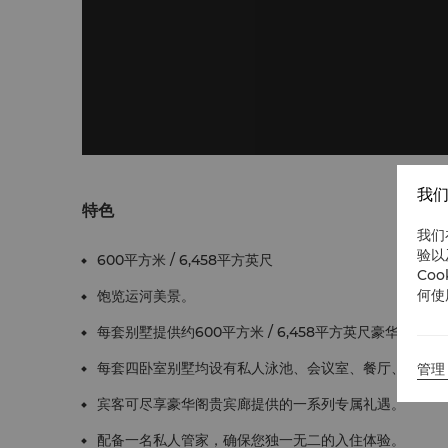
我们
特色
我们
验以
600平方米 / 6,458平方英尺
Co
何使
饱览运河美景。
每套别墅提供约600平方米 / 6,458平方英尺豪华空间。
每套四卧室别墅均设有私人泳池、会议室、餐厅、休闲区
管理 
宾客可尽享豪华阁贵宾廊提供的一系列专属礼遇。
配备一名私人管家，确保您独一无二的入住体验。