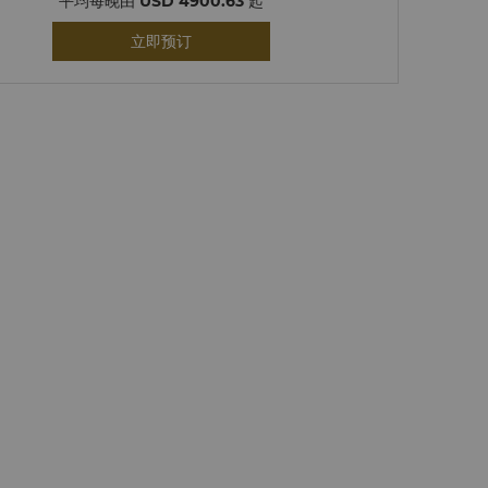
平均每晚由
USD 4900.63
起
立即预订