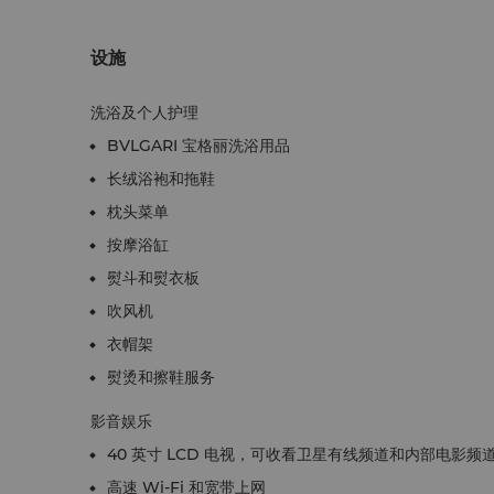
设施
洗浴及个人护理
BVLGARI 宝格丽洗浴用品
长绒浴袍和拖鞋
枕头菜单
按摩浴缸
熨斗和熨衣板
吹风机
衣帽架
熨烫和擦鞋服务
影音娱乐
40 英寸 LCD 电视，可收看卫星有线频道和内部电影频
高速 Wi-Fi 和宽带上网