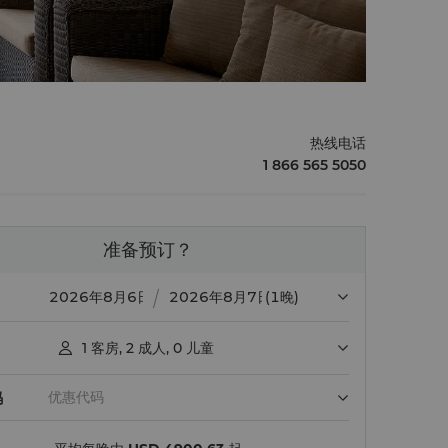
热线电话
1 866 565 5050
准备预订？
(1晚)
1
客房
,
2
成人
,
0
儿童

码