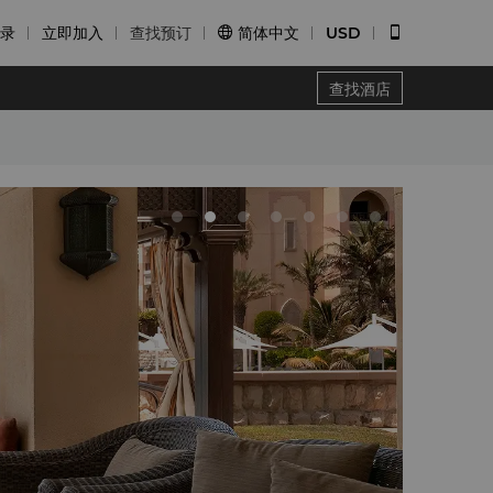
录
立即加入
查找预订
简体中文
USD


查找酒店