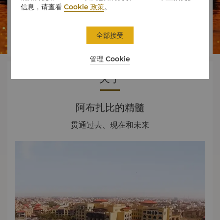
信息，请查看
Cookie 政策
。




全部接受
房间
美食
体验
优惠
管理 Cookie
关于
阿布扎比的精髓
贯通过去、现在和未来