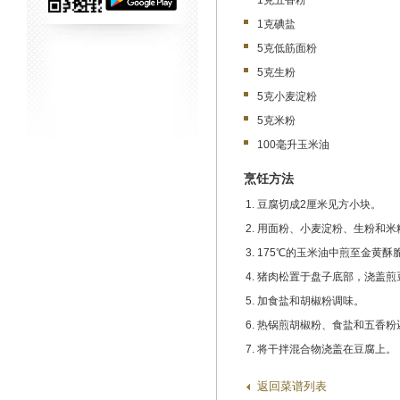
1克五香粉
1克碘盐
5克低筋面粉
5克生粉
5克小麦淀粉
5克米粉
100毫升玉米油
烹饪方法
豆腐切成2厘米见方小块。
用面粉、小麦淀粉、生粉和米
175℃的玉米油中煎至金黄酥
猪肉松置于盘子底部，浇盖煎
加食盐和胡椒粉调味。
热锅煎胡椒粉、食盐和五香粉
将干拌混合物浇盖在豆腐上。
返回菜谱列表