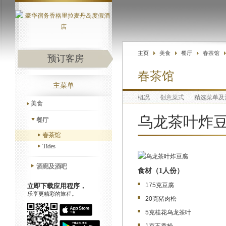
主页
美食
餐厅
春茶馆
预订客房
春茶馆
主菜单
概况
创意菜式
精选菜单及
美食
乌龙茶叶炸
餐厅
春茶馆
Tides
酒廊及酒吧
食材（1人份）
175克豆腐
立即下载应用程序，
乐享更精彩的旅程。
20克猪肉松
5克桂花乌龙茶叶