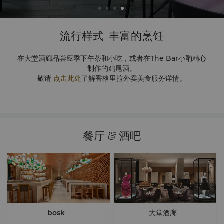
流行样式
丰富的烹饪
在大堂酒廊品尝应季下午茶和小吃，或者在The Bar小酌精心
制作的鸡尾酒。
敬请
点击此处
了解香格里拉外卖美食服务详情。
餐厅 & 酒吧
bosk
大堂酒廊