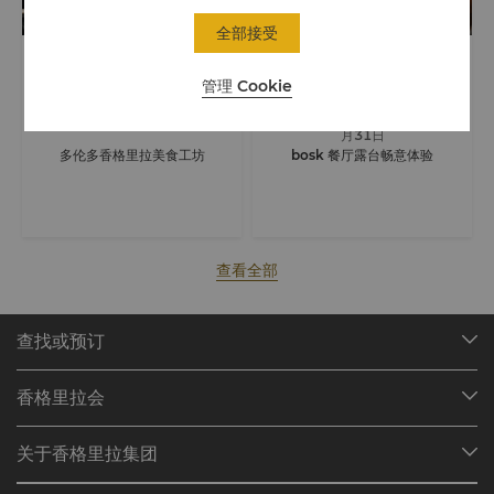
全部接受
臻味之选
臻味之选
管理 Cookie
2026年06月16日
- 2026年08
月31日
多伦多香格里拉美食工坊
bosk 餐厅露台畅意体验
查看全部
查找或预订
我们的目的地
香格里拉会
查找预订
会员计划概述
会议与宴会
关于香格里拉集团
加入香格里拉会
餐厅与酒吧
关于我们
我的账户
投资咨询