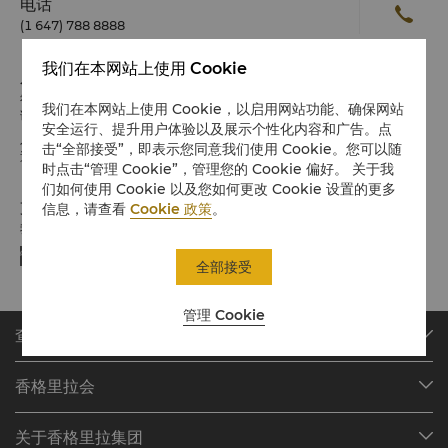
电话
(1 647) 788 8888
我们在本网站上使用 Cookie
入住 / 退房
希望您入住愉快
我们在本网站上使用 Cookie，以启用网站功能、确保网站
请留意入住/退房时间:
安全运行、提升用户体验以及展示个性化内容和广告。点
入住时间：15:00
击“全部接受”，即表示您同意我们使用 Cookie。您可以随
退房时间：12:00
时点击“管理 Cookie”，管理您的 Cookie 偏好。 关于我
们如何使用 Cookie 以及您如何更改 Cookie 设置的更多
支付方式
信息，请查看
Cookie 政策
。
我们接受指定平台的在线支付方式:
全部接受
管理 Cookie
查找或预订
我们的目的地
香格里拉会
查找预订
会员计划概述
会议与宴会
关于香格里拉集团
加入香格里拉会
餐厅与酒吧