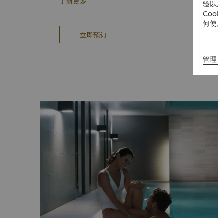
点击
了解更多
此处
购买Chi水疗礼券
验以
Co
点击
此处
购买水疗产品
何使
立即预订
管理 