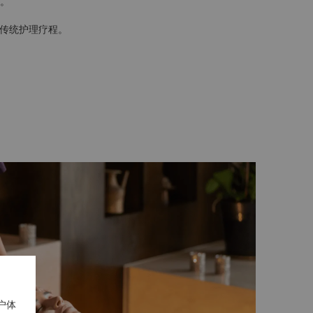
。
洲传统护理疗程。
户体