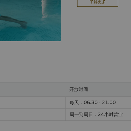
了解更多
本地居民亦可申请成为健身中
使用超过16种有氧健身器材
使用健身房内所有器材、室内
提供运动毛巾和浴巾
私人储物箱
冲澡设备和洗浴用品（包括沐
免费报刊杂志供阅读
健身中心提供午餐菜单和饮料
临时入场费用
成人周末收费 – AUD 45
成人平日收费 – AUD 35
儿童周末收费 – AUD 30
儿童平日收费 – AUD 25
开放时间
更多会员详情，请致电健身中心(6
每天：06:30 - 21:00
healthclub.slsn@shangri-
周一到周日：24小时营业