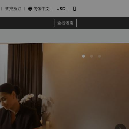
查找预订
简体中文
USD


查找酒店