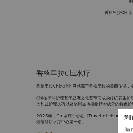
酒
香格里拉CHI
香格里拉Chi水疗
香格里拉Chi水疗的灵感源于香格里拉的美丽传说，
Chi按摩与护理基于亚洲文化荟萃而成的传统养生护
大利亚护理技巧以及采用当地植物精华成分的特色护
2025年，Chi水疗中心在《Travel + Leisur
我们
最佳酒店水疗中心第一名。
我们