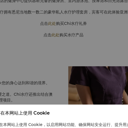
店的健身中心提供器材完备的健身房、室内游泳池、按摩浴和日光浴露台
水疗拥有悉尼当地数一数二的豪华私人水疗护理套房，宾客可在此体验亚
点击
此处
购买Chi水疗礼券
点击
此处
购买水疗产品
令您的身心达到和谐的境界。
理之道。Chi水疗还推出结合澳
理项目。
e》亚太奢华大奖中被评为澳大利亚
在本网站上使用 Cookie
在本网站上使用 Cookie，以启用网站功能、确保网站安全运行、提升用