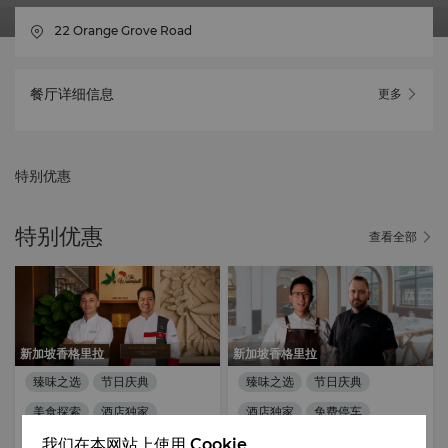
22 Orange Grove Road
餐厅详细信息
更多
特别优惠
特别优惠
查看全部
新加坡香格里拉
新加坡香格里拉
臻味之选
节日庆典
臻味之选
节日庆典
美食探索
酒店独家
酒店独家
免费停车
2026年09月04日
- 2026年09月
2026年08月20日
- 2026年08月
我们在本网站上使用 Cookie