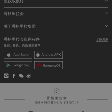
查找或预订
我们的目的地
香格里拉会
查找预订
会员计划概述
会议与宴会
关于香格里拉集团
加入香格里拉会
餐厅与酒吧
关于我们
我的账户
投资咨询
香格里拉会应用程序
了解更多
我们的酒店品牌
常见问题
职业发展
住宿、餐饮、购物 随想随享
香格里拉中心
联络我们
企业社会责任
香格里拉公寓
新闻稿
联系方式