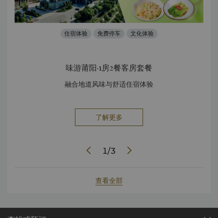
住宿体验
免费停车
文化体验
味游莆阳·1房2餐客房套餐
融合地道风味与舒适住宿体验
走
了解更多
1
/
3
查看全部