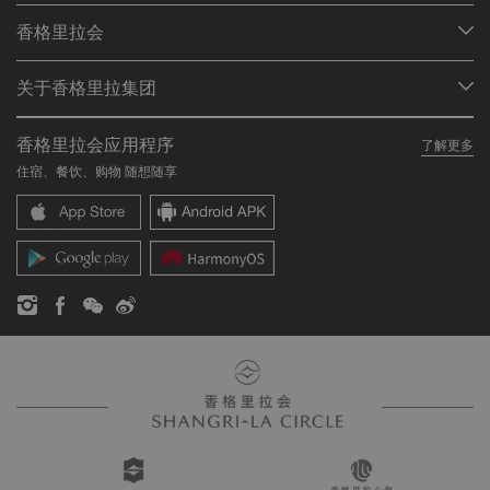
我们的目的地
香格里拉会
查找预订
会员计划概述
会议与宴会
关于香格里拉集团
加入香格里拉会
餐厅与酒吧
关于我们
我的账户
投资咨询
香格里拉会应用程序
了解更多
我们的酒店品牌
常见问题
职业发展
住宿、餐饮、购物 随想随享
香格里拉中心
联络我们
企业社会责任
香格里拉公寓
新闻稿
联系方式